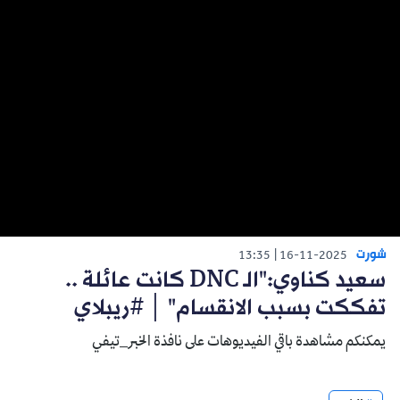
شورت
13:35
16-11-2025
سعيد كناوي:"الـ DNC كانت عائلة ..
تفككت بسبب الانقسام" │ #ريبلاي
يمكنكم مشاهدة باقي الفيديوهات على نافذة الخبر_تيفي