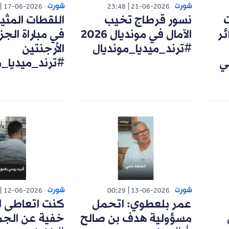
شورت
شورت
17-06-2026
23:48
21-06-2026
ت
نسور قرطاج تخيب
اللقطات المثي
ئر
الآمال في مونديال 2026
في مباراة الجزا
#ترند_ميديا_مونديال
الأرجنتين
ي
#ترند_ميديا_م
شورت
شورت
12-06-2026
00:29
13-06-2026
عمر بلعطوي: اتحمل
كنت اتعاطى ا
مسؤولية هدف بن صالح
خفية عن الجم