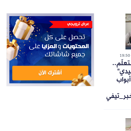
19:50
تعلّم..
يدي"
أبواب
خبر_تيفي