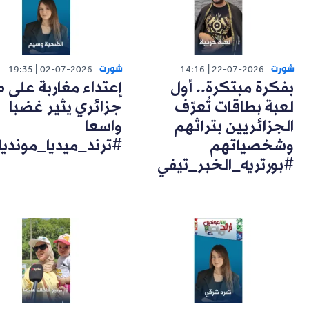
شورت
شورت
19:35
02-07-2026
14:16
22-07-2026
بفكرة مبتكرة.. أول
إعتداء مغاربة على 
لعبة بطاقات تُعرّف
جزائري يثير غضبا
الجزائريين بتراثهم
واسعا
وشخصياتهم
#ترند_ميديا_مونديا
#بورتريه_الخبر_تيفي