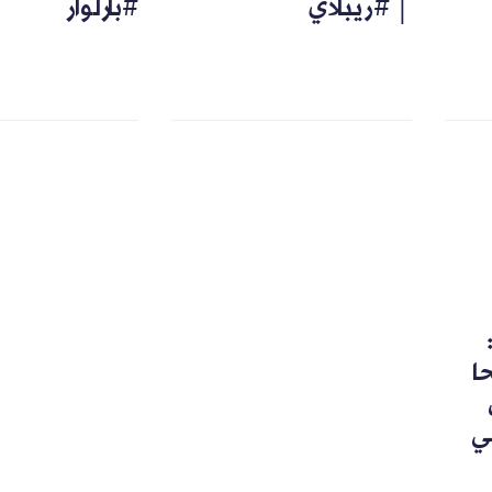
│ #ريبلاي
#بارلوار
رشحا
ي