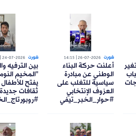
شورت
شورت
24-07-2026
14:15
26-07-2026
تغير
أعلنت حركة البناء
بين الترفيه وال
اب
الوطني عن مبادرة
"المخيم النوم
رجات
سياسية للتغلب على
يفتح للأطفال 
العزوف الإنتخابي
ثقافات جديدة
#حوار_الخبر_تيفي
#روبورتاج_ال