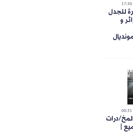
17:30
رة للجدل
ئر و
ونديال
00:31
لمخ/درات
يع |