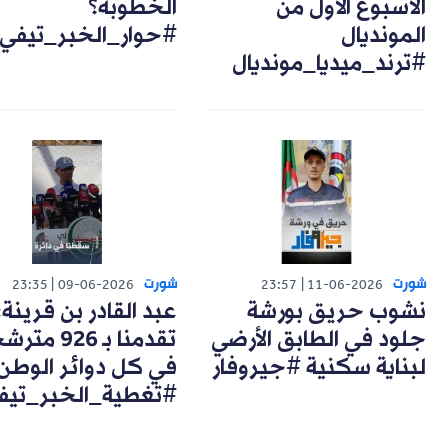
الأسبوع الأول من
الخطوبة؟
المونديال
#حوار_الخبر_تيفي
#ترند_ميديا_مونديال
شورت
شورت
23:35
09-06-2026
23:57
11-06-2026
نشوب حريق بورشة
عبد القادر بن قرينة:
جلود في الطابق الأرضي
تقدمنا بـ 926 مت
لبناية سكنية #جيروفار
في كل دوائر الوطن
#تغطية_الخبر_تيف