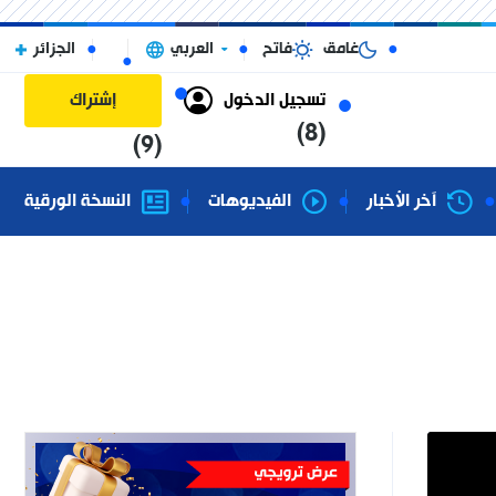
غامق
فاتح
العربي
الجزائر
تسجيل الدخول
إشتراك
(8)
(9)
آخر الأخبار
الفيديوهات
النسخة الورقية