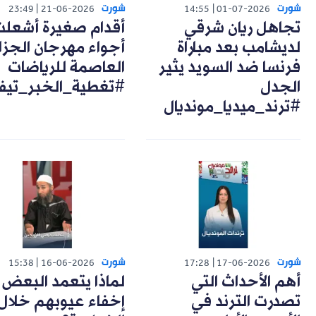
شورت
شورت
23:49
21-06-2026
14:55
01-07-2026
تجاهل ريان شرقي
أقدام صغيرة أشعل
لديشامب بعد مباراة
أجواء مهرجان الجزا
فرنسا ضد السويد يثير
العاصمة للرياضات
الجدل
#تغطية_الخبر_تيف
#ترند_ميديا_مونديال
شورت
شورت
15:38
16-06-2026
17:28
17-06-2026
أهم الأحداث التي
لماذا يتعمد البعض
تصدرت الترند في
إخفاء عيوبهم خلال