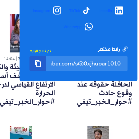
Instagram
TikTok
LinkedIn
WhatsApp
رابط مختصر
تم نسخ الرابط
شورت
شورت
14:04
30-07-2026
14:57
02-08-2026
تعويضات وضمانات..
خبيرة في البيئة وال
هكذا يحمي راكب
المناخي تكشف أسب
الحافلة حقوقه عند
الارتفاع القياسي لد
وقوع حادث
الحرارة
#حوار_الخبر_تيفي
#حوار_الخبر_تيفي