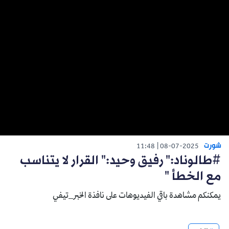
شورت
11:48
08-07-2025
#طالوناد:" رفيق وحيد:" القرار لا يتناسب
مع الخطأ "
يمكنكم مشاهدة باقي الفيديوهات على نافذة الخبر_تيفي