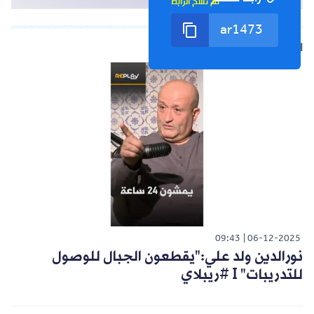
تم نسخ الرابط
الشورت التالي
09:43
06-12-2025
نورالدين ولد علي:"يقطعون الجبال للوصول
للتدريبات" I #ريبلاي