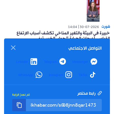
شورت
14:04
30-07-2026
خبيرة في البيئة والتغير المناخي تكشف أسباب الارتفاع
القياسي لدرجات الحرارة #حوار_الخبر_تيفي
التواصل الاجتماعي
LinkedIn
Telegram
Messenger
WhatsApp
Instagram
TikTok
شورت
14:15
26-07-2026
أعلنت حركة البناء الوطني عن مبادرة سياسية للتغلب على
العزوف الإنتخابي #حوار_الخبر_تيفي
رابط مختصر
تم نسخ الرابط