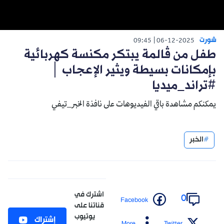
شورت
09:45
06-12-2025
طفل من ڤالمة يبتكر مكنسة كهربائية
بإمكانات بسيطة ويثير الإعجاب │
#تراند_ميديا
يمكنكم مشاهدة باقي الفيديوهات على نافذة الخبر_تيفي
الخبر
اشترك في
0
Facebook
قناتنا على
يوتيوب
إشتراك
More
Twitter