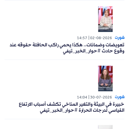
14:17
25-11-2025
ما رأيكم في الحميات الغذائية السريعة المنتشرة
على مواقع التواصل؟ │ #صحتك_بيدك
ما الفرق قانونا بين “العقد العرفي”
و“العقد الرسمي” في بيع العقار؟ │
#إدعاء
14:16
25-11-2025