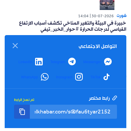
شورت
14:04
30-07-2026
خبيرة في البيئة والتغير المناخي تكشف أسباب الارتفاع
القياسي لدرجات الحرارة #حوار_الخبر_تيفي
التواصل الاجتماعي
LinkedIn
Telegram
Messenger
شورت
WhatsApp
Instagram
TikTok
14:15
26-07-2026
أعلنت حركة البناء الوطني عن مبادرة سياسية للتغلب على
العزوف الإنتخابي #حوار_الخبر_تيفي
رابط مختصر
تم نسخ الرابط