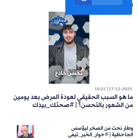
الشورت التالي
10:22
27-12-2025
ما هو السبب الحقيقي لعودة المرض بعد يومين
من الشعور بالتحسن؟ | #صحتك_بيدك
وطار نحت من الصخر ليؤسس
الجاحظية | #حوار_الخبر_تيفي