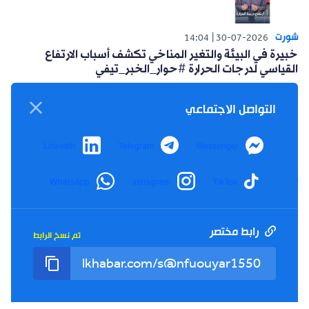
شورت
14:04
30-07-2026
خبيرة في البيئة والتغير المناخي تكشف أسباب الارتفاع
القياسي لدرجات الحرارة #حوار_الخبر_تيفي
التواصل الاجتماعي
LinkedIn
Telegram
Messenger
شورت
WhatsApp
Instagram
TikTok
14:15
26-07-2026
أعلنت حركة البناء الوطني عن مبادرة سياسية للتغلب على
العزوف الإنتخابي #حوار_الخبر_تيفي
رابط مختصر
تم نسخ الرابط