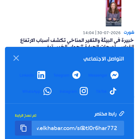
شورت
14:04
30-07-2026
خبيرة في البيئة والتغير المناخي تكشف أسباب الارتفاع
القياسي لدرجات الحرارة #حوار_الخبر_تيفي
التواصل الاجتماعي
LinkedIn
Telegram
Messenger
WhatsApp
Instagram
TikTok
شورت
14:15
26-07-2026
أعلنت حركة البناء الوطني عن مبادرة سياسية للتغلب على
العزوف الإنتخابي #حوار_الخبر_تيفي
رابط مختصر
تم نسخ الرابط