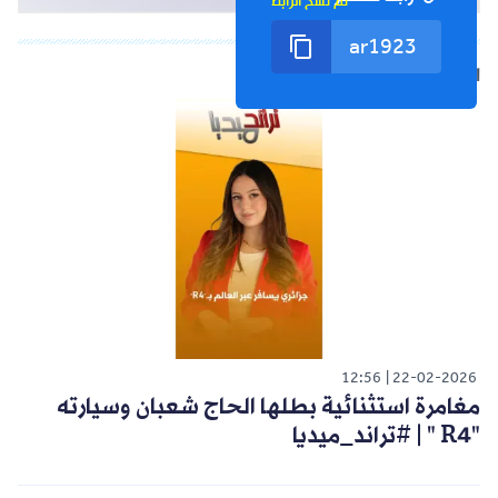
تم نسخ الرابط
الشورت التالي
12:56
22-02-2026
مغامرة استثنائية بطلها الحاج شعبان وسيارته
"R4 " | #تراند_ميديا