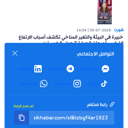
شورت
14:04
30-07-2026
خبيرة في البيئة والتغير المناخي تكشف أسباب الارتفاع
القياسي لدرجات الحرارة #حوار_الخبر_تيفي
التواصل الاجتماعي
LinkedIn
Telegram
Messenger
WhatsApp
Instagram
TikTok
شورت
14:15
26-07-2026
أعلنت حركة البناء الوطني عن مبادرة سياسية للتغلب على
العزوف الإنتخابي #حوار_الخبر_تيفي
رابط مختصر
تم نسخ الرابط