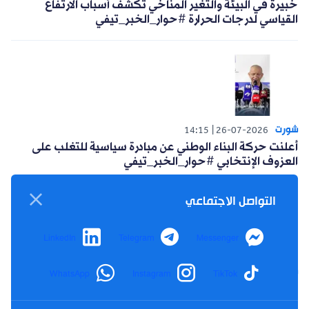
شورت
14:57
02-08-2026
تعويضات وضمانات.. هكذا يحمي راكب الحافلة حقوقه عند
وقوع حادث #حوار_الخبر_تيفي
التواصل الاجتماعي
شورت
14:04
30-07-2026
LinkedIn
Telegram
Messenger
خبيرة في البيئة والتغير المناخي تكشف أسباب الارتفاع
القياسي لدرجات الحرارة #حوار_الخبر_تيفي
WhatsApp
Instagram
TikTok