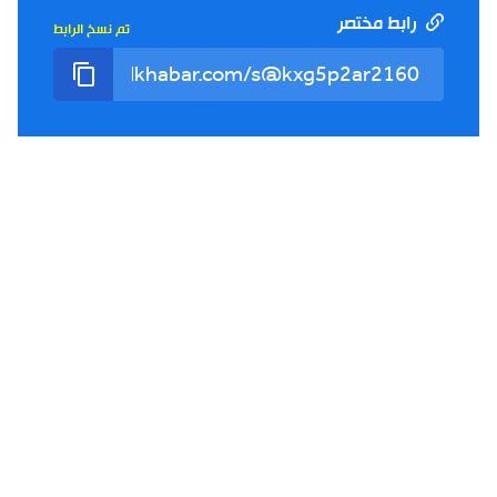
رابط مختصر
تم نسخ الرابط
شورت
14:15
26-07-2026
أعلنت حركة البناء الوطني عن مبادرة سياسية للتغلب على
العزوف الإنتخابي #حوار_الخبر_تيفي
شورت
19:50
24-07-2026
بين الترفيه والتعلّم.. "المخيم النوميدي" يفتح للأطفال أبواب
ثقافات جديدة #روبورتاج_الخبر_تيفي