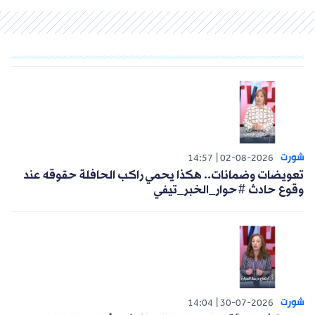
11:28
14-04-2026
نسيم صفراوي: تعامل يونغ أفريكا مع أعضائه
ميزه عن بقية الأندية │ #ريبلاي
هل كانت هناك خطوط حمراء
للصحافة في بداية التسعينيات؟ مراد
شبين يجيب│#يمين_ويسار
11:27
14-04-2026