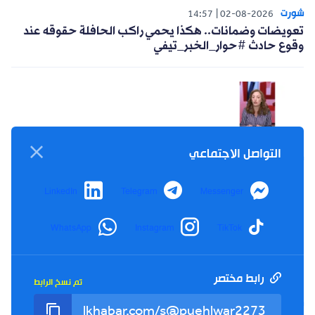
شورت
14:57
02-08-2026
تعويضات وضمانات.. هكذا يحمي راكب الحافلة حقوقه عند
وقوع حادث #حوار_الخبر_تيفي
التواصل الاجتماعي
شورت
14:04
30-07-2026
خبيرة في البيئة والتغير المناخي تكشف أسباب الارتفاع
القياسي لدرجات الحرارة #حوار_الخبر_تيفي
LinkedIn
Telegram
Messenger
WhatsApp
Instagram
TikTok
رابط مختصر
تم نسخ الرابط
شورت
14:15
26-07-2026