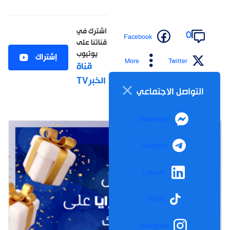
اشترك في
0
Facebook
قناتنا على
يوتيوب
إشتراك
More
Twitter
قناة
الخبرTV
التواصل الاجتماعي
Messenger
Telegram
LinkedIn
TikTok
Instagram