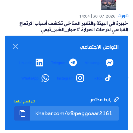
شورت
14:04
30-07-2026
خبيرة في البيئة والتغير المناخي تكشف أسباب الارتفاع
القياسي لدرجات الحرارة #حوار_الخبر_تيفي
التواصل الاجتماعي
LinkedIn
Telegram
Messenger
شورت
WhatsApp
Instagram
TikTok
14:15
26-07-2026
أعلنت حركة البناء الوطني عن مبادرة سياسية للتغلب على
العزوف الإنتخابي #حوار_الخبر_تيفي
رابط مختصر
تم نسخ الرابط