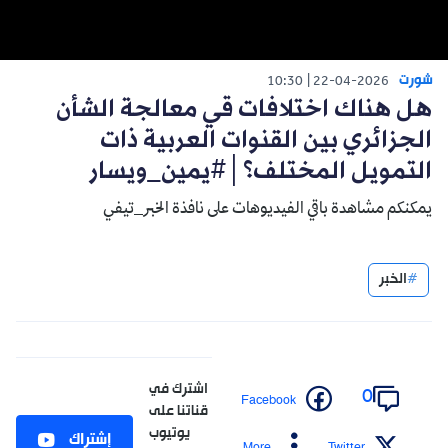
شورت
10:30
22-04-2026
هل هناك اختلافات قي معالجة الشأن
الجزائري بين القنوات العربية ذات
التمويل المختلف؟│#يمين_ويسار
يمكنكم مشاهدة باقي الفيديوهات على نافذة الخبر_تيفي
الخبر
اشترك في
0
Facebook
قناتنا على
يوتيوب
إشتراك
More
Twitter