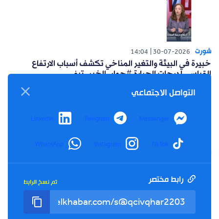
شورت
14:04
30-07-2026
خبيرة في البيئة والتغير المناخي تكشف أسباب الارتفاع
القياسي لدرجات الحرارة #حوار_الخبر_تيفي
التواصل الاجتماعي
LinkedIn
Telegram
Messenger
WhatsApp
Instagram
TikTok
شورت
14:15
26-07-2026
أعلنت حركة البناء الوطني عن مبادرة سياسية للتغلب على
العزوف الإنتخابي #حوار_الخبر_تيفي
رابط مختصر
تم نسخ الرابط