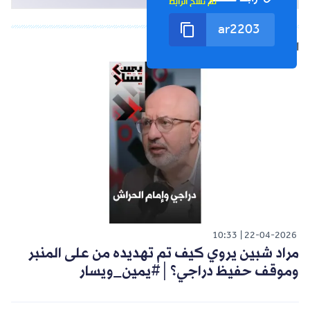
تم نسخ الرابط
الشورت التالي
10:33
22-04-2026
مراد شبين يروي كيف تم تهديده من على المنبر
وموقف حفيظ دراجي؟│#يمين_ويسار