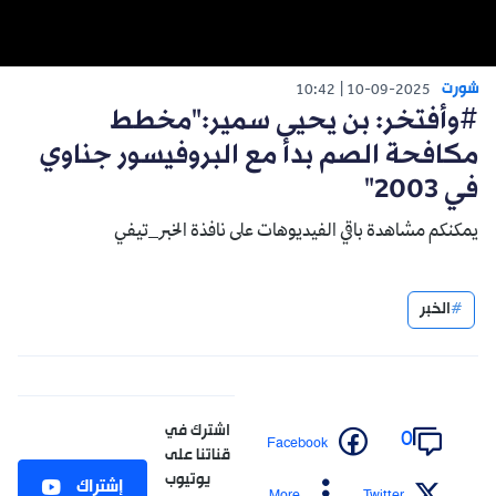
شورت
10:42
10-09-2025
#وأفتخر: بن يحيى سمير:"مخطط
مكافحة الصم بدأ مع البروفيسور جناوي
في 2003"
يمكنكم مشاهدة باقي الفيديوهات على نافذة الخبر_تيفي
الخبر
اشترك في
0
Facebook
قناتنا على
يوتيوب
إشتراك
More
Twitter