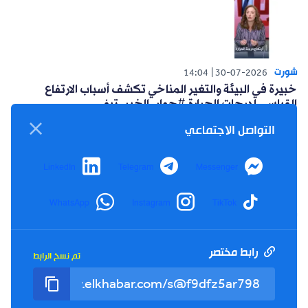
شورت
14:04
30-07-2026
خبيرة في البيئة والتغير المناخي تكشف أسباب الارتفاع
القياسي لدرجات الحرارة #حوار_الخبر_تيفي
التواصل الاجتماعي
LinkedIn
Telegram
Messenger
WhatsApp
Instagram
TikTok
شورت
14:15
26-07-2026
أعلنت حركة البناء الوطني عن مبادرة سياسية للتغلب على
العزوف الإنتخابي #حوار_الخبر_تيفي
رابط مختصر
تم نسخ الرابط