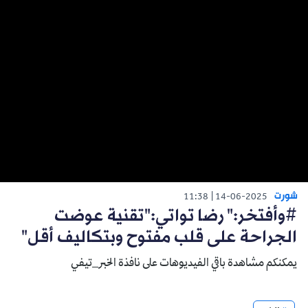
شورت
11:38
14-06-2025
#وأفتخر:" رضا تواتي:"تقنية عوضت
الجراحة على قلب مفتوح وبتكاليف أقل"
يمكنكم مشاهدة باقي الفيديوهات على نافذة الخبر_تيفي