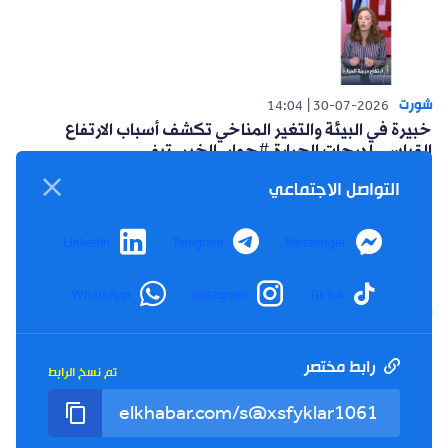
شورت
14:04
30-07-2026
خبيرة في البيئة والتغير المناخي تكشف أسباب الارتفاع
القياسي لدرجات الحرارة #حوار_الخبر_تيفي
التواصل الاجتماعي
LinkedIn
Telegram
Messenger
WhatsApp
Instagram
TikTok
شورت
14:15
26-07-2026
أعلنت حركة البناء الوطني عن مبادرة سياسية للتغلب على
العزوف الإنتخابي #حوار_الخبر_تيفي
رابط مختصر
تم نسخ الرابط