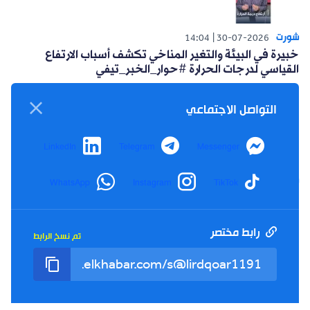
شورت
14:04
30-07-2026
خبيرة في البيئة والتغير المناخي تكشف أسباب الارتفاع
القياسي لدرجات الحرارة #حوار_الخبر_تيفي
التواصل الاجتماعي
LinkedIn
Telegram
Messenger
شورت
WhatsApp
Instagram
TikTok
14:15
26-07-2026
أعلنت حركة البناء الوطني عن مبادرة سياسية للتغلب على
العزوف الإنتخابي #حوار_الخبر_تيفي
رابط مختصر
تم نسخ الرابط