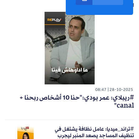
الشورت التالي
08:47
28-10-2025
#ريبلاي: عمر بودي:"حنا 10 أشخاص ربحنا +
canal"
#تراند_ميديا: عامل نظافة يشتغل في
تنظيف المساجد يصعد المنبر ليجرب