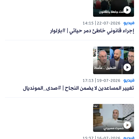
فيديو
14:15
22-07-2026
إجراء قانوني خاطئ دمر حياتي | #بارلوار
فيديو
17:13
19-07-2026
تغيير المساعدين لا يضمن النجاح | #صدى_المونديال
فيديو
15:37
16-07-2026