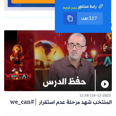
رابط مختصر
تم نسخ الرابط
الفيديو التالي
11:39
24-12-2025
المنتخب شهد مرحلة عدم استقرار │#we_can