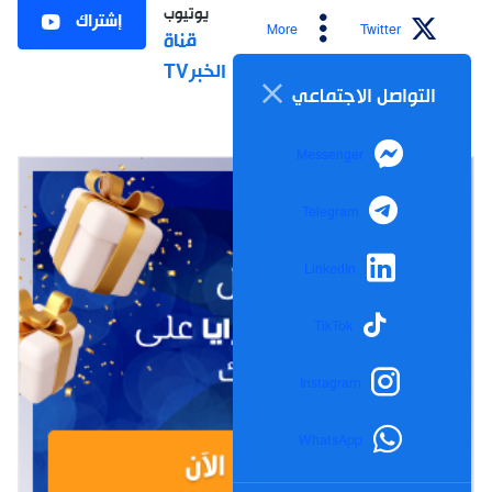
يوتيوب
إشتراك
More
Twitter
قناة
الخبرTV
التواصل الاجتماعي
Messenger
Telegram
LinkedIn
TikTok
Instagram
WhatsApp