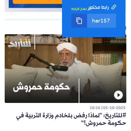
رابط مختصر
تم نسخ الرابط
الفيديو التالي
10:16
05-10-2025
#للتاريخ: "لماذا رفض بلخادم وزارة التربية في
حكومة حمروش؟"