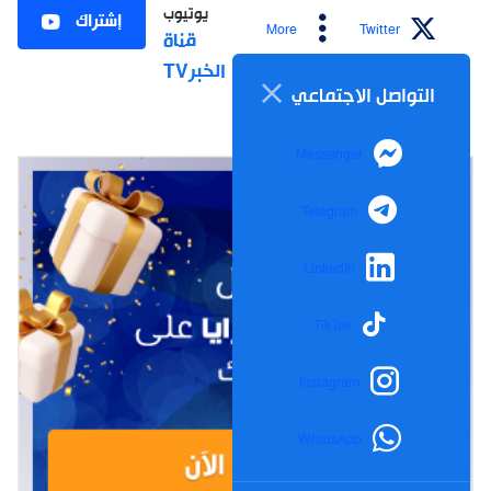
يوتيوب
إشتراك
More
Twitter
قناة
الخبرTV
التواصل الاجتماعي
Messenger
Telegram
LinkedIn
TikTok
Instagram
WhatsApp