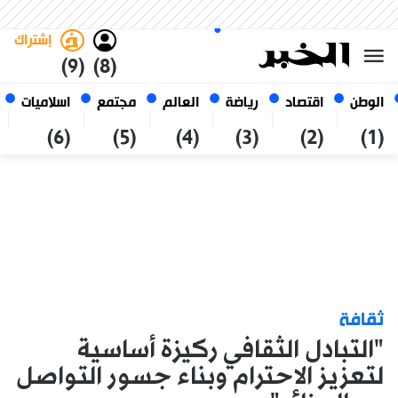
الجمعة 23 صفر 1448 الموافق ل
غامق
فاتح
العربي
07 أغسطس 2026
الجزائر
إشتراك
(9)
(8)
الوطن
اقتصاد
رياضة
العالم
مجتمع
اسلاميات
(6)
(5)
(4)
(3)
(2)
(1)
ثقافة
"التبادل الثقافي ركيزة أساسية
لتعزيز الاحترام وبناء جسور التواصل