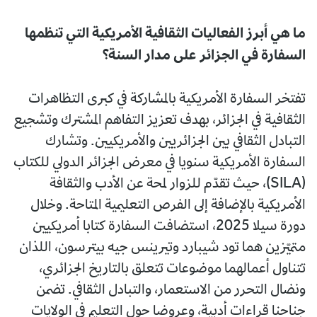
ما هي أبرز الفعاليات الثقافية الأمريكية التي تنظمها
السفارة في الجزائر على مدار السنة؟
تفتخر السفارة الأمريكية بالمشاركة في كبرى التظاهرات
الثقافية في الجزائر، بهدف تعزيز التفاهم المشترك وتشجيع
التبادل الثقافي بين الجزائريين والأمريكيين. وتشارك
السفارة الأمريكية سنويا في معرض الجزائر الدولي للكتاب
(SILA)، حيث تقدّم للزوار لمحة عن الأدب والثقافة
الأمريكية بالإضافة إلى الفرص التعليمية المتاحة. وخلال
دورة سيلا 2025، استضافت السفارة كتابا أمريكيين
متميّزين هما تود شيبارد وتيرينس جيه بيترسون، اللذان
تتناول أعمالهما موضوعات تتعلق بالتاريخ الجزائري،
ونضال التحرر من الاستعمار، والتبادل الثقافي. تضمن
جناحنا قراءات أدبية، وعروضا حول التعليم في الولايات