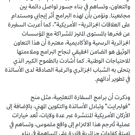
والتعاون، وتساهم في بناء جسور تواصل دائمة بين
مجتمعينا. ونؤمن بأن لهذه البرامج أثر إيجابي ومستدام
على العلاقات الجزائرية- الأمريكية"، كما أعربت السفيرة
عن فخرها بالمستوى المتميز للشراكة مع المؤسسات
الجزائرية الرسمية والأكاديمية، معتبرة أن هذا التعاون
الوثيق هو الضامن الحقيقي لنجاح البرامج وملاءمتها
للاحتياجات الوطنية. كما أشادت بالطموح الكبير الذي
يتحلى به الشباب الجزائري والرغبة الصادقة لدى الأساتذة
في تطوير أدائهم.
وذكرت أن برامج السفارة التعليمية، مثل منح
"فولبرايت" وتبادل الأساتذة والتكوين المهني، بالإضافة إلى
الأركان الأمريكية المنتشرة عبر عدة ولايات، تُعد خيارات
عملية تُترجم هذا الالتزام إلى واقع ملموس، وتساهم في
تهيئة كفاءات جزائرية قادرة على المساهمة في بناء