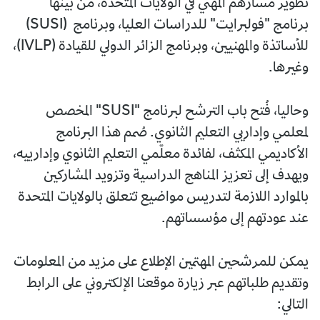
تطوير مسارهم المهني في الولايات المتحدة، من بينها
برنامج "فولبرايت" للدراسات العليا، وبرنامج (SUSI)
للأساتذة والمهنيين، وبرنامج الزائر الدولي للقيادة (IVLP)،
وغيرها.
وحاليا، فُتح باب الترشح لبرنامج "SUSI" المخصص
لمعلمي وإداريي التعليم الثانوي. صُمم هذا البرنامج
الأكاديمي المكثف، لفائدة معلّمي التعليم الثانوي وإدارييه،
ويهدف إلى تعزيز المناهج الدراسية وتزويد المشاركين
بالموارد اللازمة لتدريس مواضيع تتعلق بالولايات المتحدة
عند عودتهم إلى مؤسساتهم.
يمكن للمرشحين المهتمين الإطلاع على مزيد من المعلومات
وتقديم طلباتهم عبر زيارة موقعنا الإلكتروني على الرابط
التالي: