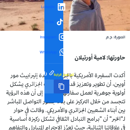
LinkedIn
TikTok
الصورة: ح.م
Instagram
WhatsApp
حاورتها: لامية أورتيلان
رابط مختصر
تم نسخ الرابط
أكدت السفيرة الأمريكية بالجزائر، السيدة إليزابيث مور
أوبين، أن تطوير وتعزيز قدرات الشباب الجزائري يشكل
أولوية جوهرية لعمل سفارتها، مشيرة إلى أن هذه الرؤية
تتجسد من خلال التركيز على بناء جسور التواصل المباشر
بين أبناء الشعبين الجزائري والأمريكي. وقالت في حوار
لـ"الخبر" أن "برامج التبادل الثقافي تشكل ركيزة أساسية
في علاقاتنا الثنائية، حيث تعزّز الاحترام المتبادل والتفاهم