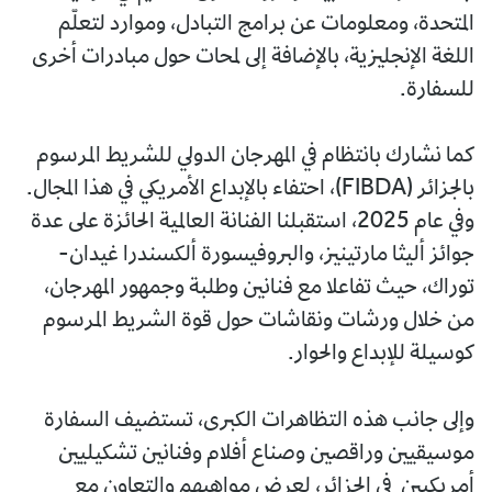
المتحدة، ومعلومات عن برامج التبادل، وموارد لتعلّم
اللغة الإنجليزية، بالإضافة إلى لمحات حول مبادرات أخرى
للسفارة.
كما نشارك بانتظام في المهرجان الدولي للشريط المرسوم
بالجزائر (FIBDA)، احتفاء بالإبداع الأمريكي في هذا المجال.
وفي عام 2025، استقبلنا الفنانة العالمية الحائزة على عدة
جوائز أليثا مارتينيز، والبروفيسورة ألكسندرا غيدان-
توراك، حيث تفاعلا مع فنانين وطلبة وجمهور المهرجان،
من خلال ورشات ونقاشات حول قوة الشريط المرسوم
كوسيلة للإبداع والحوار.
وإلى جانب هذه التظاهرات الكبرى، تستضيف السفارة
موسيقيين وراقصين وصناع أفلام وفنانين تشكيليين
أمريكيين في الجزائر، لعرض مواهبهم والتعاون مع