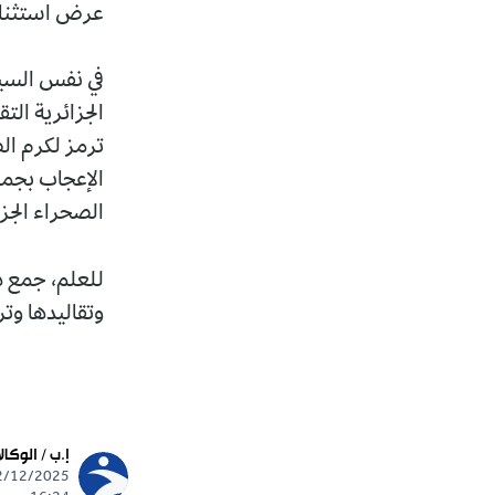
عرض استثنائي 
في نفس السياق
الجزائرية الت
ترمز لكرم ال
الإعجاب بجمال
الصحراء الجزا
وتقاليدها وترا
إ.ب / الوكال