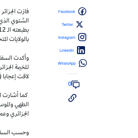
Facebook
فازت الجزائر
الشتوي الذي 
Twitter
Instagram
بالولايات الم
LinkedIn
وأكدت السفارة
WhatsApp
للخيمة الجزائ
لاقت إعجابا ف
0
كما أشارت ال
الطهي والموسي
الجزائري وعم
وحسب السفارة