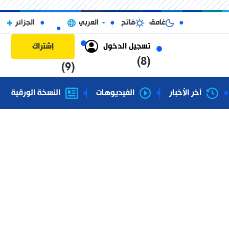
غامق
فاتح
العربي
الجزائر
تسجيل الدخول
إشتراك
(8)
(9)
آخر الأخبار
الفيديوهات
النسخة الورقية