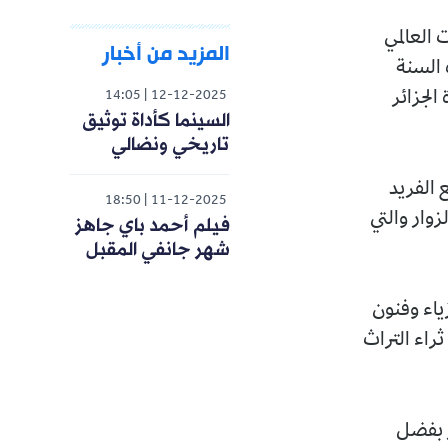
 العالمي
المزيد من أخبار
 السنة
 الجزائر
14:05
12-12-2025
السينما كأداة توثيق
تاريخي ونضالي
ع الفريد
18:50
11-12-2025
زوار والتي
فيلم أحمد باي جاهز
شهر جانفي المقبل
ياء وفنون
ثراء التراث
ر بفضل