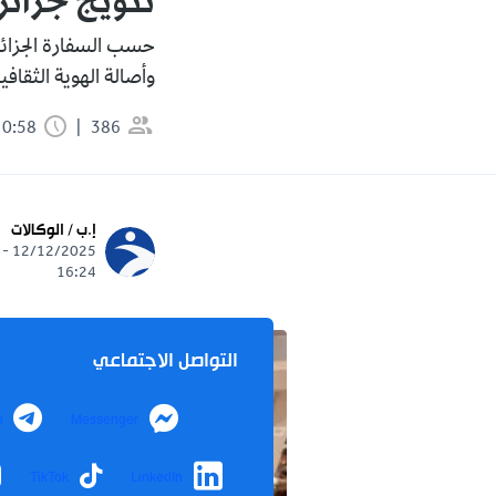
تتويج جزائ
حسب السفارة الجزائر
وأصالة الهوية الثقافية
386
0:58 دقيقة
إ.ب / الوكالات
12/12/2025 -
16:24
التواصل الاجتماعي
m
Messenger
TikTok
LinkedIn