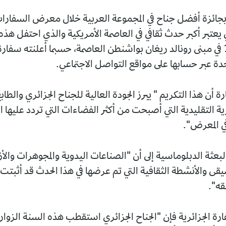
 بجائزة أفضل جناح في المجموعة العربية خلال معرض السفارات
يعتبر أكبر حدث ثقافي في العاصمة الأمريكية والذي احتفل هذه
بطبعته الـ 12 في مبنى رونالد ريغان بواشنطن العاصمة، حسبما أعلنته سفارة
تحدة عبر حسابها على مواقع التواصل الاجتماعي.
 أن هذا التكريم " يبرز الجودة العالية للجناح الجزائري والطاب
رية التقليدية التي أصبحت من أكثر الفضاءات التي تردد عليها ال
ي المعرض".
بعثة الدبلوماسية إلى أن "الصناعات اليدوية والمجوهرات والأز
قى والأنشطة الثقافية التي تم عرضها في هذا الحدث قد أثبتت 
قه".
 الجزائرية فإن "الجناح الجزائري استقطب هذه السنة الزوا