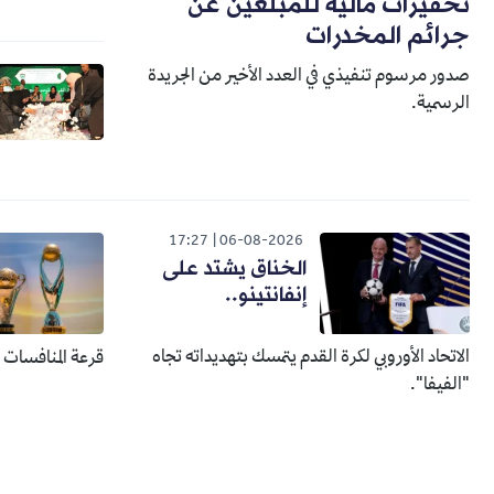
تحفيزات مالية للمبلغين عن
جرائم المخدرات
صدور مرسوم تنفيذي في العدد الأخير من الجريدة
الرسمية.
17:27
06-08-2026
الخناق يشتد على
إنفانتينو..
الاتحاد الأوروبي لكرة القدم يتمسك بتهديداته تجاه
قرعة المنافسات الإفري
"الفيفا".