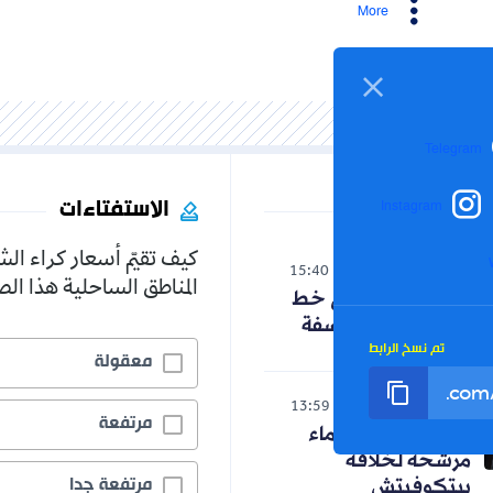
More
Telegram
الاستفتاءات
Instagram
كيف تقيّم أسعار كراء ال
الوطن
15:40
06-08-2026
المناطق الساحلية هذا ا
حنون تدخل على خط
الجدل حول الفلسفة
تم نسخ الرابط
معقولة
رياضة
13:59
06-08-2026
مرتفعة
رسميا.. ثلاثة أسماء
مرشحة لخلافة
مرتفعة جدا
بيتكوفيتش