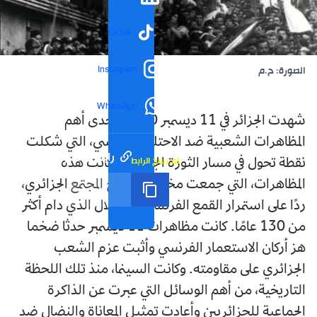
TikTok
Instagram
الصورة: ح.م
WhatsApp
شهدت الجزائر في 11 ديسمبر 1960، إحدى أهم
المظاهرات الشعبية ضد الاحتلال الفرنسي، التي شكلت
رابط مختصر
تم نسخ الرابط
نقطة تحول في مسار الثورة الجزائرية. كانت هذه
المظاهرات، التي جمعت مختلف شرائح المجتمع الجزائري،
ردًا على استمرار القمع الفرنسي والاحتلال الذي دام أكثر
من 130 عامًا. كانت مظاهرات 11 ديسمبر حدثا ضخما
هز أركان الاستعمار الفرنسي وأثبت عزم الشعب
الجزائري على مقاومته. وكانت السينما، منذ تلك اللحظة
التاريخية، من أهم الوسائل التي عبرت عن الذاكرة
الجماعية للجزائريين وأعادت تمثيل المعاناة والنضال ضد