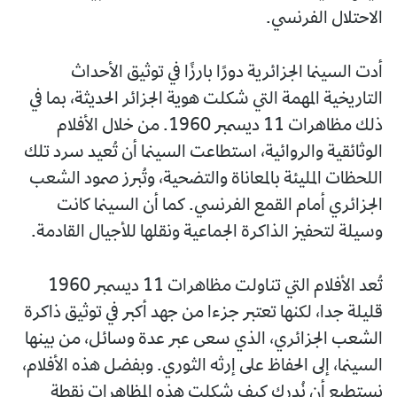
الاحتلال الفرنسي.
أدت السينما الجزائرية دورًا بارزًا في توثيق الأحداث
التاريخية المهمة التي شكلت هوية الجزائر الحديثة، بما في
ذلك مظاهرات 11 ديسمبر 1960. من خلال الأفلام
الوثائقية والروائية، استطاعت السينما أن تُعيد سرد تلك
اللحظات المليئة بالمعاناة والتضحية، وتُبرز صمود الشعب
الجزائري أمام القمع الفرنسي. كما أن السينما كانت
وسيلة لتحفيز الذاكرة الجماعية ونقلها للأجيال القادمة.
تُعد الأفلام التي تناولت مظاهرات 11 ديسمبر 1960
قليلة جدا، لكنها تعتبر جزءا من جهد أكبر في توثيق ذاكرة
الشعب الجزائري، الذي سعى عبر عدة وسائل، من بينها
السينما، إلى الحفاظ على إرثه الثوري. وبفضل هذه الأفلام،
نستطيع أن نُدرك كيف شكلت هذه المظاهرات نقطة