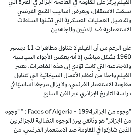
الفيلم يركز على المقاومة في العاصمة الجزائر في الفترة التي
سبقت الاستقلال، ويعرض أساليب القمع الفرنسي
وتفاصيل العمليات العسكرية التي تشنها السلطات
الاستعمارية ضد المدنيين والمجاهدين.
على الرغم من أن الفيلم لا يتناول مظاهرات 11 ديسمبر
1960 بشكل مباشر، إلا أنه يعكس الأجواء السياسية
والاجتماعية التي كانت تؤدي إلى هذه المظاهرات. يعتبر
الفيلم واحدًا من أعظم الأعمال السينمائية التي تتناول
مقاومة الاستعمار الفرنسي، ولا يزال مرجعًا أساسيًا في
دراسة التاريخ الجزائري عبر الفن السابع.
"وجوه من الجزائرFaces of Algeria - 1994 : " "وجوه
من الجزائر" هو وثائقي يبرز الوجوه النضالية للجزائريين
الذين شاركوا في المقاومة ضد الاستعمار الفرنسي، من