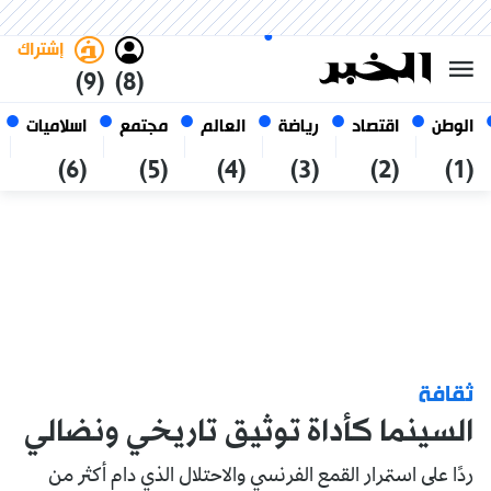
الجمعة 23 صفر 1448 الموافق ل
غامق
فاتح
العربي
07 أغسطس 2026
الجزائر
إشتراك
(9)
(8)
الوطن
اقتصاد
رياضة
العالم
مجتمع
اسلاميات
(6)
(5)
(4)
(3)
(2)
(1)
ثقافة
السينما كأداة توثيق تاريخي ونضالي
ردًا على استمرار القمع الفرنسي والاحتلال الذي دام أكثر من