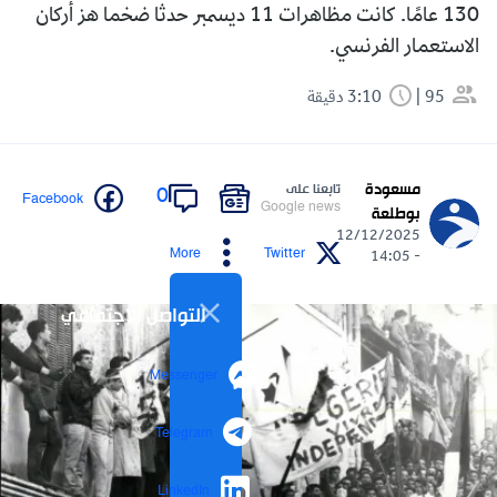
130 عامًا. كانت مظاهرات 11 ديسمبر حدثا ضخما هز أركان
الاستعمار الفرنسي.
95
3:10 دقيقة
مسعودة
تابعنا على
0
Facebook
Google news
بوطلعة
12/12/2025
More
Twitter
- 14:05
التواصل الاجتماعي
Messenger
Telegram
LinkedIn