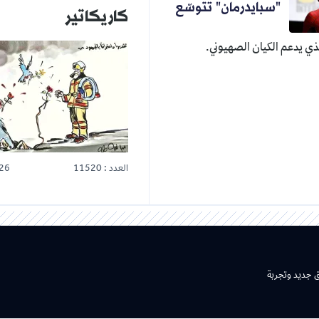
"سبايدرمان" تتوسّع
كاريكاتير
ي يدعم الكيان الصهيوني.
العدد : 11520
26
ق جديد وتجربة