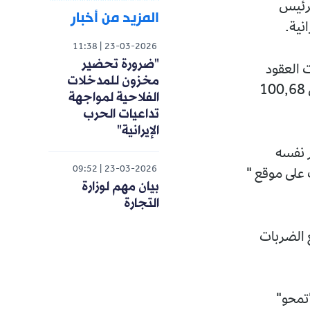
ان الرئيس
المزيد من أخبار
نية.
11:38
23-03-2026
"ضرورة تحضير
ائر)، تراجعت العقود
مخزون للمدخلات
الآجلة للخام العالمي مزيج "برنت" لشهر ماي المقبل بنسبة 10,26 بالمئة إلى 100,68
الفلاحية لمواجهة
تداعيات الحرب
الإيرانية"
 نفسه
09:52
23-03-2026
تداولات على موقع "
بيان مهم لوزارة
التجارة
ع الضربات
"تمحو"