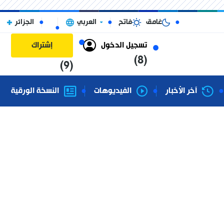
غامق
فاتح
العربي
الجزائر
تسجيل الدخول
إشتراك
(8)
(9)
آخر الأخبار
الفيديوهات
النسخة الورقية