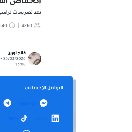
انخفاض أسعار ا
بعد تصريحات ترامب ح
4260
0:40 دقيقة
فاتح نورين
23/03/2026 -
13:08
التواصل الاجتماعي
m
Messenger
TikTok
LinkedIn