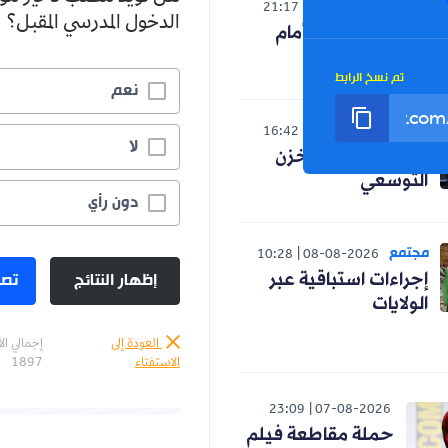
الوطن
21:17
07-08-2026
الدخول المدرسي المقبل؟
النواب الجدد أمام
واقع جديد
تم نسخ الرابط
نعم
العالم
16:42
07-08-2026
لا
صدمة لنظام المخزن
التوسعي
دون رأي
مجتمع
10:28
08-08-2026
إظهار النتائج
تصو
إجراءات استباقية عبر
الولايات
العودة إلى
إجمالي ال
الاستفتاء
1897
23:09
07-08-2026
حملة مقاطعة فيلم