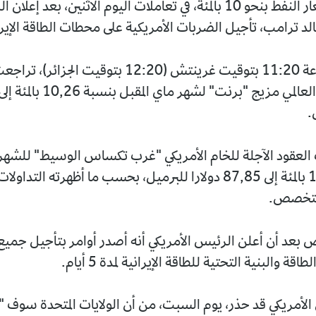
تراجعت أسعار النفط بنحو 10 بالمئة، في تعاملات اليوم الاثنين، بعد إعل
الد ترامب، تأجيل الضربات الأمريكية على محطات الطاقة الإيرا
وبحلول الساعة 11:20 بتوقيت غرينتش (12:20 بتوقيت الجز
.
العقود الآجلة للخام الأمريكي "غرب تكساس الوسيط" للشهر
بنسبة 10,57 بالمئة إلى 87,85 دولارا للبرميل، بحسب ما أظهرته ال
ض بعد أن أعلن الرئيس الأمريكي أنه أصدر أوامر بتأجيل جمي
 والبنية التحتية للطاقة الإيرانية لمدة 5 أيام.
الأمريكي قد حذر، يوم السبت، من أن الولايات المتحدة سوف 