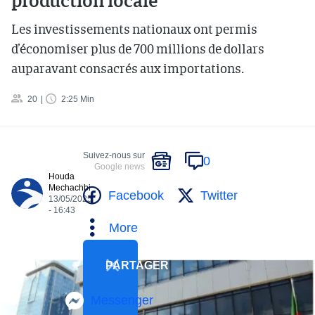
production locale
Les investissements nationaux ont permis
d’économiser plus de 700 millions de dollars
auparavant consacrés aux importations.
20
2:25 Min
Suivez-nous sur
0
Google news
Houda
Mechachbi
Facebook
Twitter
13/05/2025
- 16:43
More
PARTAGER
Messenger