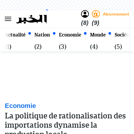
Sombre
Clair
Français
Vendredi 23 Safar 1448 - 07
Alger
Août 2026
Abonnement
(8)
(9)
Actualité
Nation
Economie
Monde
Société
(1)
(2)
(3)
(4)
(5)
Economie
La politique de rationalisation des
importations dynamise la