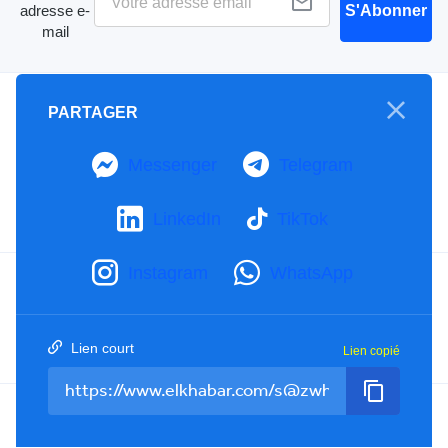
adresse e-
S'Abonner
mail
A propos
PARTAGER
Mention Légale
Notre Charte
Messenger
Telegram
Contactez-nous
Publicités
LinkedIn
TikTok
Instagram
WhatsApp
Facebook
YouTube
TikTok
Twitter
RSS
Lien court
Lien copié
Tel : +213(0)023 31 69 04 - eMail :
info@elkhabar.com
Tous droits réservés ©
2026
El Khabar - Conception et développement
Kreo Agency