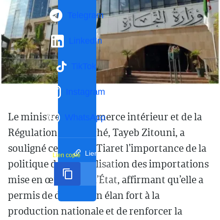
Telegram
LinkedIn
TikTok
Instagram
Le ministre du Commerce intérieur et de la
WhatsApp
Régulation du marché, Tayeb Zitouni, a
souligné ce mardi à Tiaret l’importance de la
Lien court
Lien copié
politique de rationalisation des importations
mise en œuvre par l’État, affirmant qu’elle a
permis de donner un élan fort à la
production nationale et de renforcer la