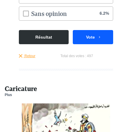
Sans opinion
6.2%
Résultat
Vote
Retour
Total des votes :
497
Caricature
Plus