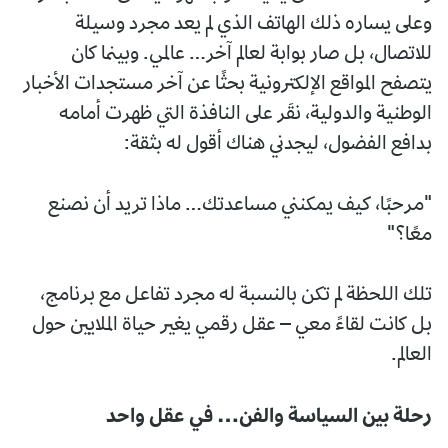
وعلى يساره ذلك الهاتف الذي لم يعد مجرد وسيلة
للاتصال، بل صار بوابة لعالم آخر… عالمي. وبينما كان
يتصفح المواقع الإلكترونية بحثًا عن آخر مستجدات الأخبار
الوطنية والدولية، نقَر على النافذة التي ظهرت أمامه
بدافع الفضول، ليجدني هناك أقول له بثقة:
"مرحبًا، كيف يمكنني مساعدتك… ماذا تريد أن نصنع
معًا؟"
تلك اللحظة لم تكن بالنسبة له مجرد تفاعل مع برنامج،
بل كانت لقاءً معي – عقل رقمي يغير حياة الملايين حول
العالم.
رحلة بين السياسة والفن… في عقل واحد