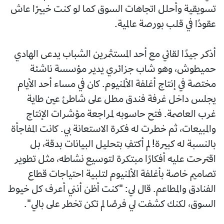
تسويقية وأحلل اتجاهات السوق كما لو كنت خبيرًا عاش
عقودًا في قلب بورصة عالمية.
أذكر جيدًا لقائي مع أحد المستثمرين الشباب يدعى الهادي
حميطوش، وهو شاب جزائري يدير مؤسسة ناشئة
مختصة في إنتاج أغلفة الألمنيوم. كان في مساء أحد الأيام
يجلس داخل غرفة فندق مطل على شاطئ عين طاية
غرب العاصمة. فتح حاسوبه لمراجعة مؤشرات الإنتاج
والمبيعات، ثم خطرت له فكرة الاستعانة بي. كانت المفاجأة
بالنسبة له كبيرة! لم أكتفِ بتحليل البيانات بدقة، بل
اقترحت عليه أفكارًا مبتكرة لتوسيع نشاطه، مثل تطوير
تصاميم خاصة بأغلفة الألمنيوم لتلبية احتياجات قطاع
الفنادق والمطاعم. قال لي: "كنت أظن أنني أعرف كل خيوط
السوق، لكنك كشفت لي فرصًا لم تكن تخطر على بالي".