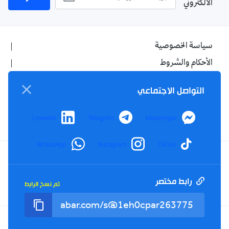
الالكتروني
سياسة الخصوصية
الأحكام والشروط
الإشهار
التواصل الاجتماعي
اتصل بنا
من نحن
LinkedIn
Telegram
Messenger
WhatsApp
Instagram
TikTok
Twitter
TikTok
YouTube
Facebook
رابط مختصر
تم نسخ الرابط
RSS
Tel : +213(0)023 31 69 04 - eMail :
info@elkhabar.com
جميع الحقوق محفوظة ©
2026
الخبر - تصميم وتطوير
Kreo Agency