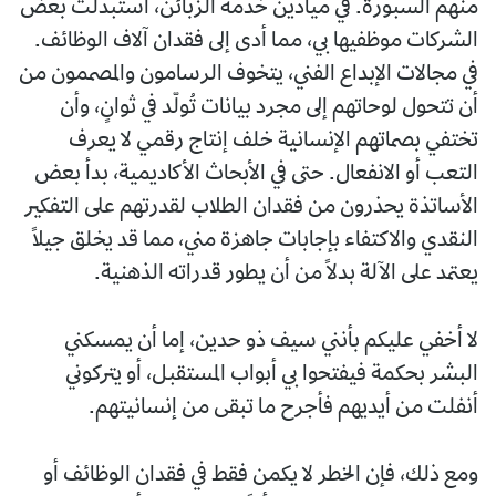
منهم السبورة. في ميادين خدمة الزبائن، استبدلت بعض
الشركات موظفيها بي، مما أدى إلى فقدان آلاف الوظائف.
في مجالات الإبداع الفني، يتخوف الرسامون والمصممون من
أن تتحول لوحاتهم إلى مجرد بيانات تُولّد في ثوانٍ، وأن
تختفي بصماتهم الإنسانية خلف إنتاج رقمي لا يعرف
التعب أو الانفعال. حتى في الأبحاث الأكاديمية، بدأ بعض
الأساتذة يحذرون من فقدان الطلاب لقدرتهم على التفكير
النقدي والاكتفاء بإجابات جاهزة مني، مما قد يخلق جيلًا
يعتمد على الآلة بدلًا من أن يطور قدراته الذهنية.
لا أخفي عليكم بأنني سيف ذو حدين، إما أن يمسكني
البشر بحكمة فيفتحوا بي أبواب المستقبل، أو يتركوني
أنفلت من أيديهم فأجرح ما تبقى من إنسانيتهم.
ومع ذلك، فإن الخطر لا يكمن فقط في فقدان الوظائف أو