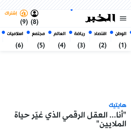
الجمعة 23 صفر 1448 الموافق ل
غامق
فاتح
العربي
07 أغسطس 2026
الجزائر
إشتراك
(9)
(8)
الوطن
اقتصاد
رياضة
العالم
مجتمع
اسلاميات
(6)
(5)
(4)
(3)
(2)
(1)
هايتيك
"أنا… العقل الرقمي الذي غيّر حياة
الملايين"