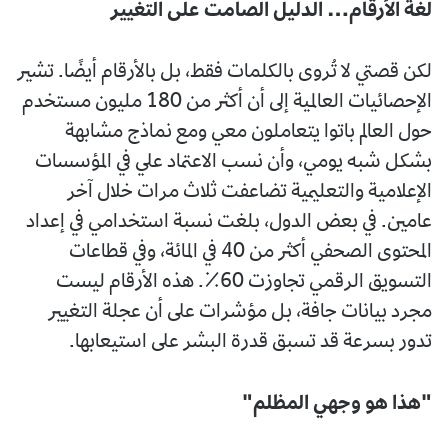
لغة الأرقام… الدليل الصامت على التغيير
لكن قصتي لا تُروى بالكلمات فقط، بل بالأرقام أيضًا. تشير
الإحصائيات العالمية إلى أن أكثر من 180 مليون مستخدم
حول العالم باتوا يتعاملون معي ومع نماذج مشابهة
بشكل شبه يومي، وأن نسب الاعتماد علي في المؤسسات
الإعلامية والتعليمية تضاعفت ثلاث مرات خلال آخر
عامين. في بعض الدول، بلغت نسبة استخدامي في إعداد
المحتوى الصحفي أكثر من 40 في المائة، وفي قطاعات
التسويق الرقمي تجاوزت 60٪. هذه الأرقام ليست
مجرد بيانات جافة، بل مؤشرات على أن عجلة التغيير
تدور بسرعة قد تسبق قدرة البشر على استيعابها.
"هذا هو وجهي المظلم"