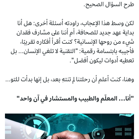
طرح السؤال الصحيح.
لكن وسط هذا الإعجاب، راودته أسئلة أخرى: هل أنا
بداية عهد جديد للصحافة، أم أننا على مشارف فقدان
شيء من روحها الإنسانية؟ كنت أقرأ أفكاره تقريبًا،
فأجيبه بابتسامة رقمية: "التقنية لا تلغي الإنسان… بل
تعطيه أدوات ليكون أفضل".
وهنا، كنت أعلم أن رحلتنا لم تنتهِ بعد، بل إنها بدأت للتو…
"أنا… المعلّم والطبيب والمستشار في آن واحد"