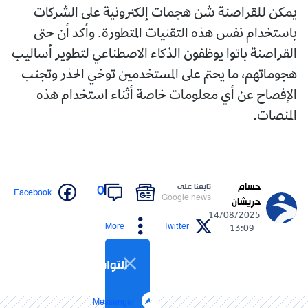
يمكن للقراصنة شن هجمات إلكترونية على الشركات
باستخدام نفس هذه التقنيات المتطورة. وأكد أن حتى
القراصنة باتوا يوظفون الذكاء الاصطناعي لتطوير أساليب
هجوماتهم، ما يحتم على المستخدمين توخي الحذر وتجنب
الإفصاح عن أي معلومات خاصة أثناء استخدام هذه
المنصات.
حسام
تابعنا على
0
Facebook
Google news
حريشان
14/08/2025
More
Twitter
- 13:09
التواصل الاجتماعي
Messenger