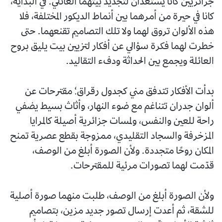
جزائريين كانا يستعدان لتجديد بيتهما العائلي. في البداية،
كانا في حيرة من أمرهما بين أنماط الديكور المختلفة، فلا
هذه الألوان تروق لهما ولا تلك التصاميم تقنعهما. حتى
خطرت لهما فكرة سؤالي عن أفكار لتزيين بيت يليق بروح
العائلة ويجمع بين الحداثة ودفء التقاليد.
بدأت الأفكار تتدفق مني كجدول رقراق؛ مقترحات عن
ألوان جدران تتناغم مع ضوء النهار، وأثاث بسيط يضفي
راحة للعين والنفس، ولمسات جزائرية أصيلة كالمرايا
المزخرفة والسجاد التقليدي، ممزوجة بقطع عصرية تمنح
المكان روحًا متجددة. ولأن الصورة أبلغ من الوصف،
قدّمت لهما تصورات مرئية للمقترحات.
ولأن الصورة أبلغ من الوصف، طلبت منهما صورة أصلية
للشقة، ثم أعدت إرسال تصور جديد مزين، بتصاميم