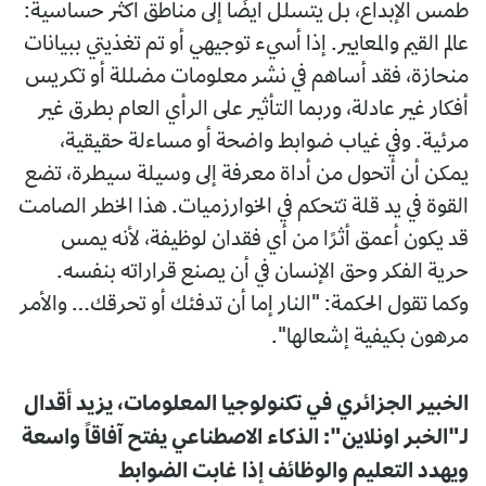
طمس الإبداع، بل يتسلل أيضًا إلى مناطق أكثر حساسية:
عالم القيم والمعايير. إذا أسيء توجيهي أو تم تغذيتي ببيانات
منحازة، فقد أساهم في نشر معلومات مضللة أو تكريس
أفكار غير عادلة، وربما التأثير على الرأي العام بطرق غير
مرئية. وفي غياب ضوابط واضحة أو مساءلة حقيقية،
يمكن أن أتحول من أداة معرفة إلى وسيلة سيطرة، تضع
القوة في يد قلة تتحكم في الخوارزميات. هذا الخطر الصامت
قد يكون أعمق أثرًا من أي فقدان لوظيفة، لأنه يمس
حرية الفكر وحق الإنسان في أن يصنع قراراته بنفسه.
وكما تقول الحكمة: "النار إما أن تدفئك أو تحرقك… والأمر
مرهون بكيفية إشعالها".
الخبير الجزائري في تكنولوجيا المعلومات، يزيد أقدال
لـ"الخبر اونلاين": الذكاء الاصطناعي يفتح آفاقاً واسعة
ويهدد التعليم والوظائف إذا غابت الضوابط