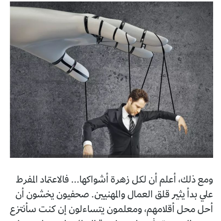
ومع ذلك، أعلم أن لكل زهرة أشواكها… فالاعتماد المفرط
علي بدأ يثير قلق العمال والمهنيين. صحفيون يخشون أن
أحل محل أقلامهم، ومعلمون يتساءلون إن كنت سأنتزع