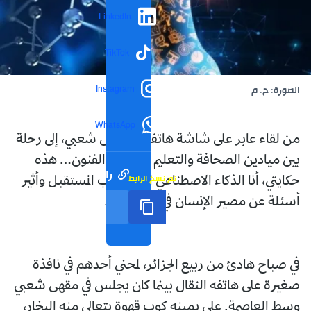
LinkedIn
TikTok
Instagram
الصورة: ح. م
WhatsApp
من لقاء عابر على شاشة هاتف في مقهى شعبي، إلى رحلة
بين ميادين الصحافة والتعليم والطب والفنون… هذه
رابط مختصر
تم نسخ الرابط
حكايتي، أنا الذكاء الاصطناعي افتح أبواب المستقبل وأثير
أسئلة عن مصير الإنسان في عصر الآلة.
في صباح هادئ من ربيع الجزائر، لمحني أحدهم في نافذة
صغيرة على هاتفه النقال بينما كان يجلس في مقهى شعبي
وسط العاصمة. على يمينه كوب قهوة يتعالى منه البخار،