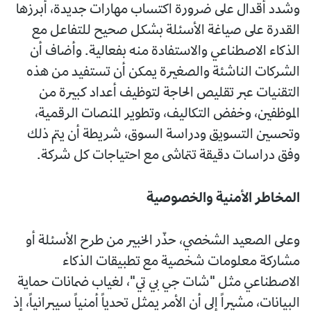
وشدد أقدال على ضرورة اكتساب مهارات جديدة، أبرزها
القدرة على صياغة الأسئلة بشكل صحيح للتفاعل مع
الذكاء الاصطناعي والاستفادة منه بفعالية. وأضاف أن
الشركات الناشئة والصغيرة يمكن أن تستفيد من هذه
التقنيات عبر تقليص الحاجة لتوظيف أعداد كبيرة من
الموظفين، وخفض التكاليف، وتطوير المنصات الرقمية،
وتحسين التسويق ودراسة السوق، شريطة أن يتم ذلك
وفق دراسات دقيقة تتماشى مع احتياجات كل شركة.
المخاطر الأمنية والخصوصية
وعلى الصعيد الشخصي، حذّر الخبير من طرح الأسئلة أو
مشاركة معلومات شخصية مع تطبيقات الذكاء
الاصطناعي مثل "شات جي بي تي"، لغياب ضمانات حماية
البيانات، مشيراً إلى أن الأمر يمثل تحدياً أمنياً سيبرانياً، إذ