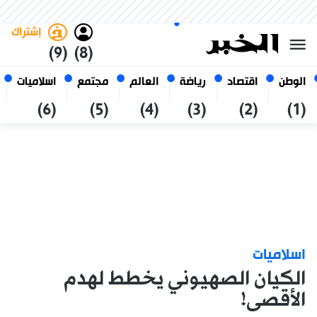
الأحد 25 صفر 1448 الموافق ل 09
غامق
فاتح
العربي
أغسطس 2026
الجزائر
إشتراك
(9)
(8)
الوطن
اقتصاد
رياضة
العالم
مجتمع
اسلاميات
(6)
(5)
(4)
(3)
(2)
(1)
اسلاميات
الكيان الصهيوني يخطط لهدم
الأقصى!