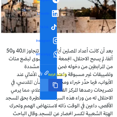
Telegram
LinkedIn
TikTok
Instagram
بعد أن كانت أعداد المصلين أيام الجمعة تتجاوز الـ40 و50
WhatsApp
ألفا، لم يسمح الاحتلال، الجمعة الفائتة، سوى لبضع مئات
من المرابطين من دخوله ضمن إجراءات مشددة
رابط مختصر
تم نسخ الرابط
وتضييقات غير مسبوقة واعتداءات على الأهالي عند
الأبواب، فيما حذّر خبراء ومختصون بالشأن المقدسي، في
تصريحات رصدها المركز الفلسطيني للإعلام، مما يرمي
الاحتلال له من وراء هذه السياسات الخطيرة بحق المسجد
الأقصى، داعين في الوقت ذاته لاستنهاض الهمم وتحرك
الهبّة الشعبية لكسر الحصار عن المسجد.وقال الباحث