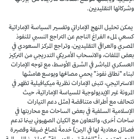
وشركائها التقليديين.
يمكن تحليل النهج الإماراتي وتفسير السياسة الإماراتية
كسعي لملء الفراغ الناجم عن التراجع النسبي للنفوذ
المصري والعراقي التقليديين، وتراجع المركز السعودي في
بعض الملفات، والانسحاب الأمريكي التدريجي من التركيز
العسكري المباشر في الشرق الأوسط، مع توجه الإمارات
لبناء "نطاق نفوذ" يحمي مصالحها ويوسع هامشها
الاستراتيجي، تتبنى الإمارات نظرية ميكيافيلية تظهر في
المرونة غير الإيديولوجية للسياسة الإماراتية، حيث
تتحالف مع أطراف متناقضة (مثل دعم التيارات
الإسلامية السلفية في بعض الساحات مع محاربتها في
ساحات أخرى، والتعاون مع الكيان الصهيوني بينما تدعم
فصائل معادية لها في اليمن) خدمةً لمصالح ضيقة وقصيرة