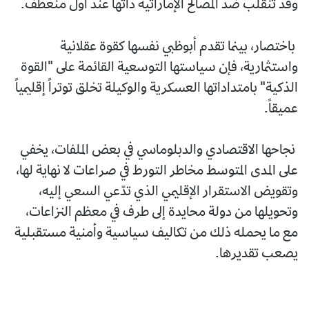
وقد تنقلب ضد المصالح الإماراتية ذاتها عند أول منعطف.
باختصار، بينما تقدم أبوظبي نفسها كقوة عقلانية
واستثمارية، فإن سياستها التوسعية القائمة على "القوة
الذكية" بامتداداتها العسكرية والوكيلة تخلق توتراً إقليمياً
عميقاً.
نجاحها الاقتصادي والدبلوماسي في بعض الملفات، يخفي
على المدى المتوسط مخاطر التورط في صراعات لا نهاية لها،
وتقويض الاستقرار الإقليمي الذي تدّعي السعي إليه،
وتحويلها من دولة محايدة إلى طرف في معظم النزاعات،
مع ما يحمله ذلك من تكاليف سياسية وأمنية مستقبلية
يصعب تقديرها.