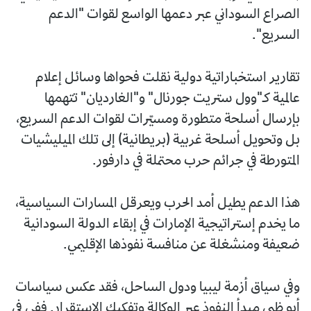
الصراع السوداني عبر دعمها الواسع لقوات "الدعم
السريع".
تقارير استخباراتية دولية نقلت فحواها وسائل إعلام
عالمية كـ"وول ستريت جورنال" و"الغارديان" تتهمها
بإرسال أسلحة متطورة ومسيّرات لقوات الدعم السريع،
بل وتحويل أسلحة غربية (بريطانية) إلى تلك الميليشيات
المتورطة في جرائم حرب محتملة في دارفور.
هذا الدعم يطيل أمد الحرب ويعرقل المسارات السياسية،
ما يخدم إستراتيجية الإمارات في إبقاء الدولة السودانية
ضعيفة ومنشغلة عن منافسة نفوذها الإقليمي.
وفي سياق أزمة ليبيا ودول الساحل، فقد عكس سياسات
أبو ظبي مبدأ النفوذ عبر الوكالة وتفكيك الاستقرار. ففي في