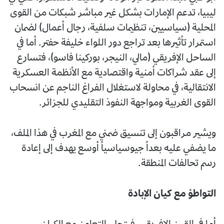
ليبيا، تدعم الإمارات بشكل غير مباشر شبكات من القوى
المحلية (سياسيين، تنظيمات سلفية، رجال أعمال) لضمان
استمرار تأثيرها بعد تراجع دور اللواء خليفة حفتر. أما في
الساحل الإفريقي (مالي، النيجر، بوركينا فاسو)، فتسارع
إلى عقد شراكات أمنية واقتصادية مع الأنظمة العسكرية
الانتقالية، في محاولة لاستغلال الفراغ الناجم عن انسحاب
القوى الغربية ومواجهة النفوذ التقليدي للجزائر.
ويشير مراقبون إلى تنسيق ضمني مع المغرب في هذا الملف،
ما يضفي عليه بعداً جيوسياسياً أوسع يهدف إلى إعادة
رسم تحالفات المنطقة.
التواطؤ مع كيان الإبادة