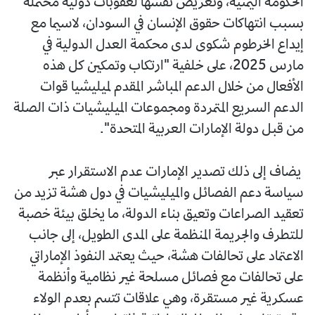
الحكومة اليمنية، وتعريض نفسها لعقوبات دولية محتملة
بسبب انتهاكات حقوق الإنسان في السودان، لاسيما مع
إيداع الخرطوم شكوى لدى محكمة العدل الدولية في
مارس 2025، على خلفية "ارتكاب وتمكين كل هذه
الأفعال من خلال الدعم المباشر المقدم لميليشيا قوات
الدعم السريع المتمردة ومجموعات الميليشيات ذات الصلة
من قبل دولة الإمارات العربية المتحدة".
يضاف إلى ذلك تصدير الإمارات عدم الاستقرار عبر
سياسة دعم الفصائل والميليشيات في دول هشة تزيد من
تعقيد الصراعات وتعيق بناء الدولة، ما يخلق بيئة خصبة
للتطرف والجريمة المنظمة على المدى الطويل، إلى جانب
الاعتماد على تحالفات هشة، حيث يعتمد النفوذ الإماراتي
على تحالفات مع فصائل مسلحة غير نظامية وأنظمة
عسكرية غير مستقرة، وهي علاقات تتسم بعدم الولاء