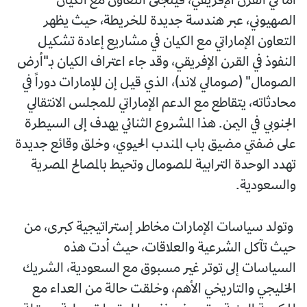
أما في القرن الإفريقي، فيتجلى التعاون مع الكيان
الصهيوني، عبر هندسة جديدة للخريطة، حيث يظهر
التعاون الإماراتي مع الكيان في مشاريع إعادة تشكيل
النفوذ في القرن الإفريقي، وقد جاء اعتراف الكيان بـ"أرض
الصومال" (صومالي لاند)، الذي قيل إن للإمارات دوراً في
محادثاته، يتقاطع مع الدعم الإماراتي للمجلس الانتقالي
الجنوبي في اليمن. هذا المشروع الثنائي يهدف إلى السيطرة
على ضفتي مضيق باب المندب الحيوي، وخلق وقائع جديدة
تهدد الوحدة الترابية للصومال وتحيط بالمصالح المصرية
والسعودية.
وتولد سياسات الإمارات مخاطر إستراتيجية كبرى، من
حيث تآكل الشرعية والعلاقات، حيث أدت هذه
السياسات إلى توتر غير مسبوق مع السعودية، الشريك
الخليجي والتاريخي الأهم، وخلقت حالة من العداء مع