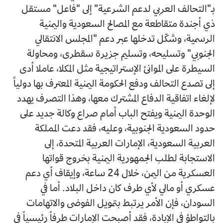
بـ"التحالف العربي لدعم الشرعية" إلى "فاعل" مستقل
ذي أجندة متقاطعة مع المصالح السعودية واليمنية
الرسمية، وشكّل تدخلها عبر دعم "المجلس الانتقالي
الجنوبي" وتسليحه، وتسليم جزيرة سقطرى، ومحاولة
السيطرة على الموانئ الإستراتيجية مثل المكلا، عاملا أدى
إلى تصدع التحالف ودفع الحكومة اليمنية المعترف بها دولياً
لإلغاء اتفاقية الدفاع المشترك معها، وهذا التصرف يهدد
الوحدة اليمنية ويفتح الباب أمام صراع وكالة جديد على
حدود السعودية الجنوبية، وعليه، فقد دعت المملكة
العربية السعودية، الإمارات العربية المتحدة، إلى
الاستجابة لطلب الجمهورية اليمنية بخروج قواتها
العسكرية من اليمن، خلال 24 ساعة، وإيقاف أي دعم
عسكري أو مالي لأي طرف كان داخل البلاد. أما في
السودان، فإن الأمر يرتبط بتمويل الفوضى والاتهامات
بالتواطؤ في الإبادة، فقد أصبحت الإمارات طرفاً رئيسياً في