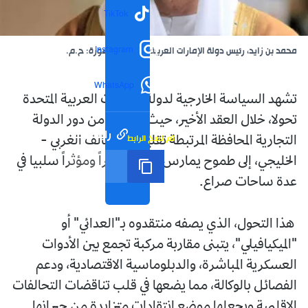
TikTok
Instagram
محمد بن زايد، رئيس دولة الإمارات العربية المتحدة، الصورة: ح.م.
WhatsApp
تشهد السياسة الخارجية لدولة الإمارات العربية المتحدة
تحولا، خلال العقد الأخير، حيث انتقلت من دور الدولة
رابط مختصر
تم نسخ الرابط
التجارية المحافظة المرتبطة تقليدياً بالتحالف الغربي -
الخليجي، إلى طموح يمارس دوراً مباشراً ومؤثراً سلبيا في
عدة ساحات صراع.
هذا التحول، الذي يصفه منتقدوه بـ"العدائي" أو
"الميكيافيلي"، يتبنى مقاربة مركبة تجمع بين الأدوات
العسكرية المباشرة، والدبلوماسية الاقتصادية، ودعم
الفصائل بالوكالة، مما يضعها في قلب تناقضات التحالفات
الإقليمية ويجعلها موضع انتقادات متزايدة من جيرانها