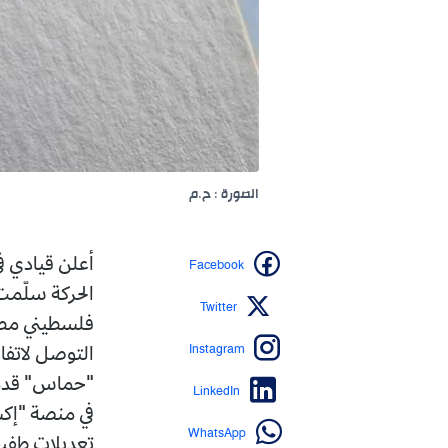
الصورة : ح.م
Facebook
أعلن قيادي في حركة المق
الحركة سلّمت الوسطاء ر
Twitter
فلسطيني مطلع على جهود
Instagram
التوصل لاتفاق". من جه
"حماس" قدمت ردا إيجاب
LinkedIn
في منصة "إكس": "حماس
WhatsApp
تعديلات طفيفة وشكلية".