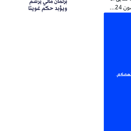
برلمان مالي يرسّم
ويؤبد حكم غويتا