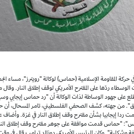
اومة الإسلامية (حماس) لوكالة "رويترز"، مساء الجمعة، أن
دّها على المقترح الأمريكي لوقف إطلاق النار. وقال مسؤول
 الوساطة لذات الوكالة أن "رد حماس إيجابي وسيساعد في
ته، كشف الصحفي الفلسطيني، تامر المسحال، أن حركة
يا بشأن مقترح وقف إطلاق النار في غزة. وأضاف على حسابه
 قدمت موافقة على جوهر مقترح وقف إطلاق النار مع طلب
 وكان الرئيس الأمريكي دونالد ترامب قال في وقت سابق أنه