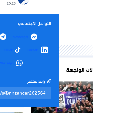
20:23
التواصل الاجتماعي
Telegram
Messenger
agram
TikTok
LinkedIn
WhatsApp
لات الواجهة
رابط مختصر
تم نسخ 
الوطن
26
تعديل رز
المدرسي