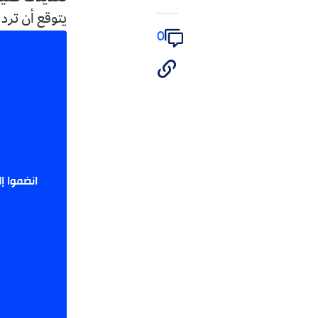
يتوقع أن ترد "حماس" على 
0
هذ
انضموا إلينا للوصول 