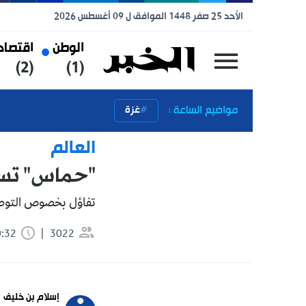
الأحد 25 صفر 1448 الموافق ل 09 أغسطس 2026
الوطن
اقتصاد
رياضة
(3)
(2)
(1)
مواضيع الساعة :
غزة
العالم
"حماس" تسلم ردها
تفاؤل بخصوص التوصل إلى وقف لإط
3022
0:32 دقيقة
تابعنا 
إسلام بن خليف
 news