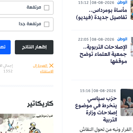
15:12
08-08-20
مرتفعة
19.4%
ومرداس..
جديدة (فيديو)
مرتفعة جدا
75.4%
22:05
08-08-20
إظهار النتائج
تصويت
ت التربوية..
لعلماء توضح
العودة إلى
إجمالي الأصوات :
الاستفتاء
1352
15:16
08-08-2
 سياسي
كاريكاتير
المزيد
رط في موضوع
احات وزارة
بية
من تحول النقاش