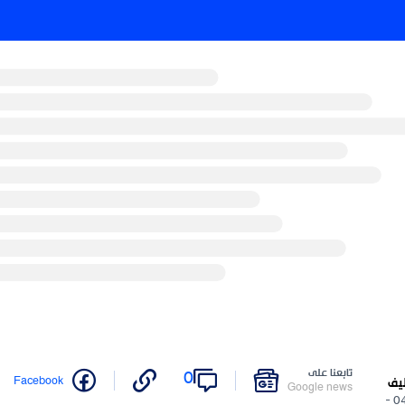
نا على
0
Twitter
Facebook
Google n