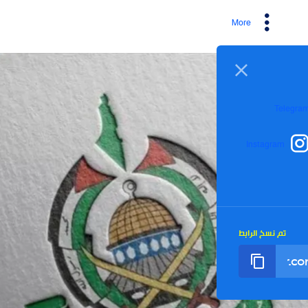
More
I
رابط