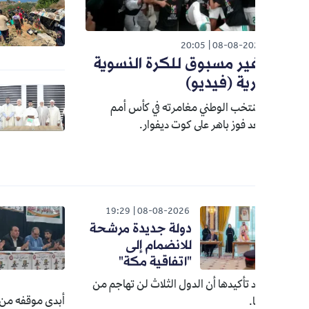
الوطن
26
مأساة ب
تفاصيل 
20:05
08-08-20
غير مسبوق للكرة النسوية
ية (فيديو)
الوطن
26
الإصلاحا
نتخب الوطني مغامرته في كأس أمم
جمعية ا
عد فوز باهر على كوت ديفوار.
موقفها
026
19:29
08-08-2026
دولة جديدة مرشحة
حزب
للانضمام إلى
ينخ
"اتفاقية مكة"
إصل
التر
د تأكيدها أن الدول الثلاث لن تهاجم من
أبدى موقفه من القرار ونبه 
.