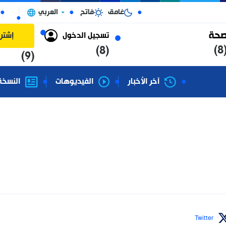
غامق
فاتح
العربي
الجزائر
تسجيل الدخول
إشتراك
(8)
(9)
آخر الأخبار
الفيديوهات
النسخة الورقية