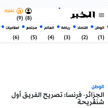
السبت 24 صفر 1448 الموافق ل 08
غامق
فاتح
العربي
أغسطس 2026
الجزائر
إشتراك
(9)
(8)
الوطن
اقتصاد
رياضة
العالم
مجتمع
اسلاميات
(6)
(5)
(4)
(3)
(2)
(1)
الوطن
الجزائر- فرنسا: تصريح الفريق أول
شنڨريحة