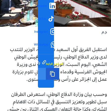
LinkedIn
TikTok
Instagram
ح.م
WhatsApp
استقبل الفريق أول السعيد شنڨريحة، الوزير المنتدب
لدى وزير الدفاع الوطني، رئيس أركان الجيش الوطني
رابط مختصر
تم نسخ الرابط
الشعبي، اليوم السبت، الوزيرة المنتدبة لدى وزيرة
الجيوش الفرنسية وقدماء المحاربين، التي تقوم بزيارة
عمل إلى الجزائر على رأس وفد رفيع المستوى.
وحسب بيان وزارة الدفاع الوطني، استعرض الطرفان
سبل تطوير وتعزيز التنسيق في المسائل ذات الاهتمام
المشترك، وكذا حالة التعاون العسكري الثنائي بين جيشي