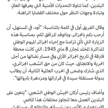
البلدين، كما تناولا التحديات الأمنية التي يعرفها العالم،
وتبادلا وجهات النظر حول مختلف القضايا الراهنة.
وقال الفريق أول في كلمة بالمناسبة: "أود، في المستهل، أن
أرحب بكم بالجزائر، وبالوفد المرافق لكم، بمناسبة هذه
الزيارة التي تأتي تزامنا مع إحياء الجزائر لليوم الوطني
للذاكرة المخلد لمجازر 8 ماي 1945، التي كانت محطة
فارقة في تاريخ الجزائر الأزلي وفي مسار نضالها من أجل
الحرية والانعتاق، حيث كان من حق الشعب الجزائري،
الذي شارك وضحى في الحرب العالمية الثانية، أن يطالب
بدولة مستقلة سيدة في قراراتها ومزدهرة بثرواتها".
وأضاف رئيس أركان الجيش الوطني الشعبي: "يتعين على
البلدين العمل معا لتجاوز مخلفات هذا الماضي
الاستعماري الأليم، دون نسيانه، والتطلع إلى مستقبل