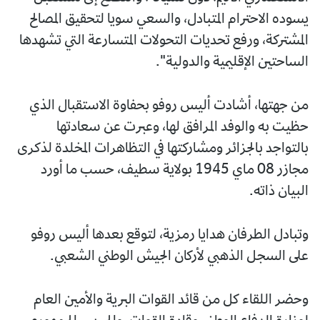
يسوده الاحترام المتبادل، والسعي سويا لتحقيق المصالح
المشتركة، ورفع تحديات التحولات المتسارعة التي تشهدها
الساحتين الإقليمية والدولية".
من جهتها، أشادت أليس روفو بحفاوة الاستقبال الذي
حظيت به والوفد المرافق لها، وعبرت عن سعادتها
بالتواجد بالجزائر ومشاركتها في التظاهرات المخلدة لذكرى
مجازر 08 ماي 1945 بولاية سطيف، حسب ما أورد
البيان ذاته.
وتبادل الطرفان هدايا رمزية، لتوقع بعدها أليس روفو
على السجل الذهبي لأركان الجيش الوطني الشعبي.
وحضر اللقاء كل من قائد القوات البرية والأمين العام