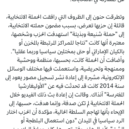
عن المشاركة في الانتخابات.
وتطرقت حنون إلى الظروف التي رافقت الحملة الانتخابية،
قائلة إن حزبها تعرض، بسبب مضمون حملته الانتخابية،
إلى "حملة شنيعة وبذيئة" استهدفت الحزب وشخصها،
معتبرة أنها كانت "نتاجا للمراكز المرتبطة بالمخزن أو
بالكيان الإماراتي أو حتى بمختلين سياسيا وربما عقليا".
وأضافت أن الحملة كانت، بحسبها، منظمة ووحشية
وممنهجة وتحريضية، واستعملت فيها مختلف الوسائل
الإلكترونية، مشيرة إلى إعادة نشر تسجيل مصور يعود إلى
سنة 2014 كانت قد تحدثت فيه عن "الأوليغارشيا
المفترسة" آنذاك. وقالت إن إعادة بث ذلك الفيديو خلال
الحملة الانتخابية لم تكن صدفة، وإنما هدفت، حسبها، إلى
الإيحاء بأنها تهاجم السلطة الحالية، مؤكدة أن الحزب اختار
الرد سياسيا في الميدان "دون استعمال البلطجة أو