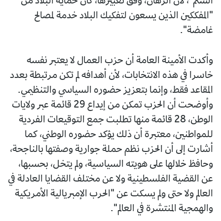
الشتم"، لأن الرهان، وفق تعبيرها، كان حماية البلاد من
"المفككين الذين يسعون لتفكيك البلاد خدمة لمصالح
غامضة".
وأكدت الأمينة العامة أن حزب العمال لا يعتبر نفسه
خاسرا في هذه الانتخابات، لأن أهدافه لم تكن مرتبطة بعدد
المقاعد فقط، وإنما بتعزيز حضوره السياسي والتنظيمي.
وأوضحت أن الحزب تمكن من إيداع 29 قائمة عبر ولايات
الوطن، 28 قائمة منها تطلبت جمع التوقيعات الفردية
للمواطنين، معتبرة أن ذلك يؤكد حضوره الوطني، كما
أشارت إلى أن الحزب نظم حملة جوارية وصفتها بالناجحة،
وحافظ خلالها على هويته السياسية، ولم يتخل، بحسبها،
عن القضية الفلسطينية ولا عن مختلف القضايا العادلة في
العالم ولا حتى ولم يسكت عن "الحرب الإمبريالية الأمريكية
والهمجية المنتشرة في العالم".