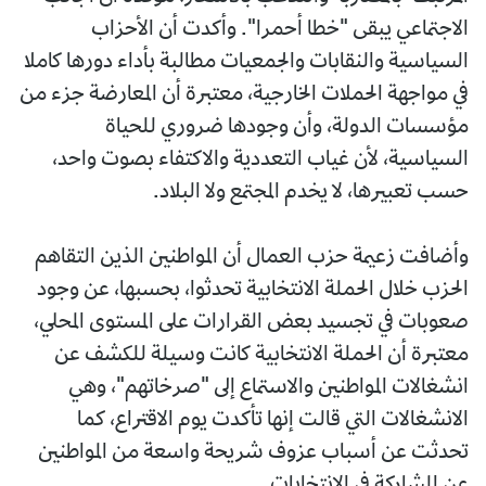
الاجتماعي يبقى "خطا أحمرا". وأكدت أن الأحزاب
السياسية والنقابات والجمعيات مطالبة بأداء دورها كاملا
في مواجهة الحملات الخارجية، معتبرة أن المعارضة جزء من
مؤسسات الدولة، وأن وجودها ضروري للحياة
السياسية، لأن غياب التعددية والاكتفاء بصوت واحد،
حسب تعبيرها، لا يخدم المجتمع ولا البلاد.
وأضافت زعيمة حزب العمال أن المواطنين الذين التقاهم
الحزب خلال الحملة الانتخابية تحدثوا، بحسبها، عن وجود
صعوبات في تجسيد بعض القرارات على المستوى المحلي،
معتبرة أن الحملة الانتخابية كانت وسيلة للكشف عن
انشغالات المواطنين والاستماع إلى "صرخاتهم"، وهي
الانشغالات التي قالت إنها تأكدت يوم الاقتراع، كما
تحدثت عن أسباب عزوف شريحة واسعة من المواطنين