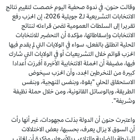
وقالت حنون، في ندوة صحفية اليوم خصصت لتقييم نتائج
الانتخابات التشريعية لـ2 جويلية 2026، إن الحزب رفع
تقريرا إلى السلطات العمومية تضمن قراءته لنتائج
الانتخابات وإسقاطاتها، مؤكدة أن التحضير للانتخابات
المحلية انطلق بالفعل، سواء في الولايات التي لم يقدم فيها
الحزب قوائم خلال التشريعيات أو في الولايات التي شارك
فيها، مضيفة أن الحملة الانتخابية الأخيرة أفرزت أعدادا
كبيرة من المنخرطين الجدد، وأن الحزب سيخوض
الاستحقاق المحلي "بقوة، وبنفس المنهجية، وبنفس
الطريقة، وبالوسائل القانونية، ومن خلال حملة نظيفة
وشريفة".
واعتبرت حنون أن الدولة بذلت مجهودات، غير أنها رأت
أن السوق لا يزال يعرف، بحسبها، بعض الاختلالات
المرتبطة بالمضاربة والتلاعب بالأسعار، مؤكدة أن الجانب