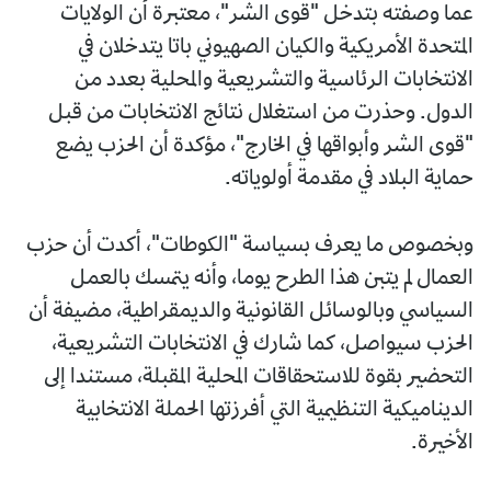
عما وصفته بتدخل "قوى الشر"، معتبرة أن الولايات
المتحدة الأمريكية والكيان الصهيوني باتا يتدخلان في
الانتخابات الرئاسية والتشريعية والمحلية بعدد من
الدول. وحذرت من استغلال نتائج الانتخابات من قبل
"قوى الشر وأبواقها في الخارج"، مؤكدة أن الحزب يضع
حماية البلاد في مقدمة أولوياته.
وبخصوص ما يعرف بسياسة "الكوطات"، أكدت أن حزب
العمال لم يتبن هذا الطرح يوما، وأنه يتمسك بالعمل
السياسي وبالوسائل القانونية والديمقراطية، مضيفة أن
الحزب سيواصل، كما شارك في الانتخابات التشريعية،
التحضير بقوة للاستحقاقات المحلية المقبلة، مستندا إلى
الديناميكية التنظيمية التي أفرزتها الحملة الانتخابية
الأخيرة.