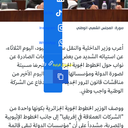
TikTok
صورة: المجلس الشعبي الوطني
Instagram
WhatsApp
أعرب وزير الداخلية والنقل سعيد سعيود، اليوم الثلاثاء،
عن استيائه الشديد من بعض التصريحات الصادرة عن
رابط مختصر
تم نسخ الرابط
نواب حول الخطوط الجوية الجزائرية، واعتبرها مسيئة
لصورة الدولة ومؤسساتها. مشددا في اليوم الأخير من
مناقشات قانون المرور الجديد على أن الدفاع عن الشركة
الوطنية واجب وطني.
ووصف الوزير الخطوط الجوية الجزائرية بكونها واحدة من
"الشركات العملاقة في إفريقيا" إلى جانب الخطوط الإثيوبية
والمصرية، مشدداً على أن "مؤسسات الدولة تبقى قائمة