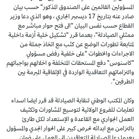
المسؤولين القائمين على الصندوق المذكور" حسب بيان
صادر عنه بتاريخ 17 ديسمبر الجاري ، وهو الذي دعا وزير
القطاع حسب نفس البيان "الى فتح حوار مباشر مع
ممثلي الصيادلة"، بعدما قرر "تشكيل خلية أزمة داخلية
لمتابعة تطورات الوضع عن كثب مع اتخاذ جملة من
الاجراءات والخطوات "على خلفية رفض مسؤولي
"كاسنوس" دفع المستحقات المتخلفة و اخلالهم بواجباتهم
والتزاماتهم التعاقدية الواردة في الإتفاقية المبرمة بين
الطرفين".
وكان المكتب الوطني لنقابة الصيادلة قد قرر ايضا اسداء
تعليمات للفروع الولائية لتوسيع المشاورات وتكثيف
العمل الجواري مع القاعدة و الإستعداد لكل طارئ
بالتزامن مع ابدائه لحرص كبير على الحوار الجدي والمسؤول
بعدما دعا الصيادلة المتعاقدين الى العمل على ضمان