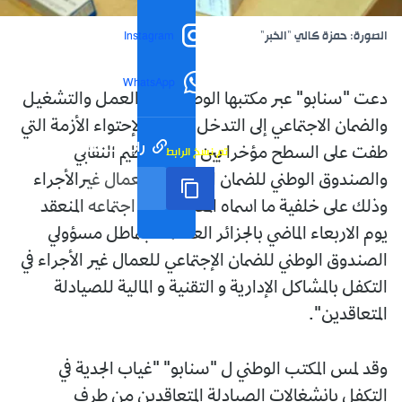
الصورة: حمزة كالي "الخبر"
Instagram
WhatsApp
دعت "سنابو" عبر مكتبها الوطني وزير العمل والتشغيل
والضمان الاجتماعي إلى التدخل العاجل لإحتواء الأزمة التي
رابط مختصر
تم نسخ الرابط
طفت على السطح مؤخرا بين ذات التنظيم النقابي
والصندوق الوطني للضمان الإجتماعي للعمال غيرالأجراء
وذلك على خلفية ما اسماه المكتب خلال اجتماعه المنعقد
يوم الاربعاء الماضي بالجزائر العاصمة "بتماطل مسؤولي
الصندوق الوطني للضمان الإجتماعي للعمال غير الأجراء في
التكفل بالمشاكل الإدارية و التقنية و المالية للصيادلة
المتعاقدين".
وقد لمس المكتب الوطني ل "سنابو" "غياب الجدية في
التكفل بإنشغالات الصيادلة المتعاقدين من طرف