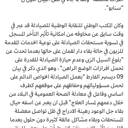
اطراف مختلفة" وفقا لما جاء في نص البيان الاول ل
"سنابو".
وكان المكتب الوطني للنقابة الوطنية للصيادلة قد عبر في
وقت سابق عن مخاوفه من امكانية تأثير التأخر المسجل
في تسوية مستحقات الصيادلة على نوعية الخدمات المقدمة
للزبون في حالة بقاء دار لقمان على حالها بعدما تحدث عن
"بلوغ السيل الزبى وعدم حيازة الصيادلة للقدرة على
تحمل افرازات الوضع الراهن" ، وهو الذي ذكر في بيان
09 ديسمبر الفارط "بعمل الصيادلة الخواص الدائم على
تحمل مسؤولياتهم وحفاظهم على موقعهم كطرف
اساسي وفاعل في معادلة الصحة العمومية في البلاد من
خلال دعمهم لمسار العلاج" قبل ان يعبر عن اسفه حيال
بقاء جل الوعود رهينة الادراج في ظل تواصل معضلة
المستحقات وبقاء مشاكل عالقة كثيرة دون حلول بعدما