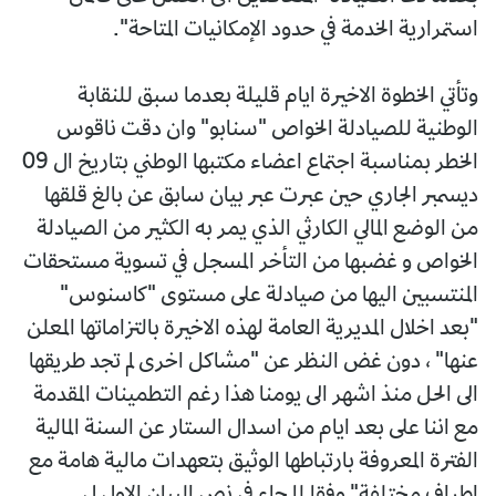
استمرارية الخدمة في حدود الإمكانيات المتاحة".
وتأتي الخطوة الاخيرة ايام قليلة بعدما سبق للنقابة
الوطنية للصيادلة الخواص "سنابو" وان دقت ناقوس
الخطر بمناسبة اجتماع اعضاء مكتبها الوطني بتاريخ ال 09
ديسمبر الجاري حين عبرت عبر بيان سابق عن بالغ قلقها
من الوضع المالي الكارثي الذي يمر به الكثير من الصيادلة
الخواص و غضبها من التأخر المسجل في تسوية مستحقات
المنتسبين اليها من صيادلة على مستوى "كاسنوس"
"بعد اخلال المديرية العامة لهذه الاخيرة بالتزاماتها المعلن
عنها" ، دون غض النظر عن "مشاكل اخرى لم تجد طريقها
الى الحل منذ اشهر الى يومنا هذا رغم التطمينات المقدمة
مع اننا على بعد ايام من اسدال الستار عن السنة المالية
الفترة المعروفة بارتباطها الوثيق بتعهدات مالية هامة مع