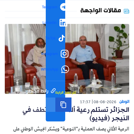
Telegram
مقالات الواجهة
LinkedIn
TikTok
Instagram
WhatsApp
رابط مختصر
تم نسخ الرابط
الوطن
17:37
08-08-2026
الجزائر تستلم رعية ألماني مختطف في
النيجر (فيديو)
الرعية الألماني يصف العملية بـ"النوعية" ويشكر الجيش الوطني على