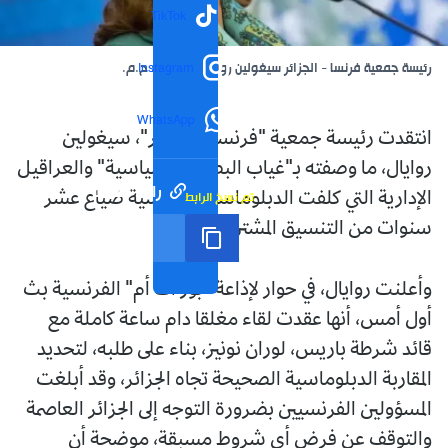
TikTok
رئيسة جمعية فرنسا - الجزائر سيغولين روايال، الصورة: ح.م.
Instagram
WhatsApp
انتقدت رئيسة جمعية "فرنسا - الجزائر"، سيغولين
روايال، ما وصفته بـ"غياب البصيرة السياسية" والعراقيل
رابط مختصر
تم نسخ الرابط
الإدارية التي كلفت الدبلوماسية الفرنسية ضياع عشر
سنوات من التنسيق المشترك.
وأعلنت روايال، في حوار لإذاعة "بور أف أم" الفرنسية بث
أول أمس، أنها عقدت لقاء مغلقا دام ساعة كاملة مع
قائد شرطة باريس، لوران نونيز، بناء على طلبه، لتحديد
المقاربة الدبلوماسية الصحيحة تجاه الجزائر، وقد أبلغت
المسؤولين الفرنسيين بضرورة التوجه إلى الجزائر العاصمة
والتوقف عن فرض أي شروط مسبقة، موضحة أن