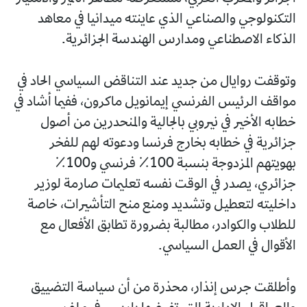
التكنولوجي والصناعي الذي عاينته ميدانيا في معاهد
الذكاء الاصطناعي ومدارس الهندسة الجزائرية.
وتوقفت روايال من جديد عند التناقض السياسي الحاد في
مواقف الرئيس الفرنسي إيمانويل ماكرون، ففيما أشاد في
خطابه الأخير في نيروبي بالجالية والمنحدرين من أصول
جزائرية في خطابه بخارج فرنسا ودعوته لهم للفخر
بهويتهم المزدوجة بنسبة 100٪ فرنسي و100٪
جزائري، يصدر في الوقت نفسه تعليمات صارمة لوزير
داخليته لتعطيل وتشديد ومنع منح التأشيرات، خاصة
للطلاب والكوادر، مطالبة بضرورة تطابق الأفعال مع
الأقوال في العمل السياسي.
وأطلقت جرس إنذار، محذرة من أن سياسة التضييق