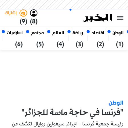
السبت 24 صفر 1448 الموافق ل 08
غامق
فاتح
العربي
أغسطس 2026
الجزائر
إشتراك
(9)
(8)
الوطن
اقتصاد
رياضة
العالم
مجتمع
اسلاميات
(6)
(5)
(4)
(3)
(2)
(1)
الوطن
"فرنسا في حاجة ماسة للجزائر"
رئيسة جمعية فرنسا - الجزائر سيغولين روايال تكشف عن