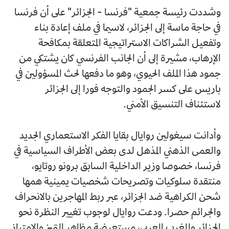
وشددت رئيسة جمعية "فرنسا - الجزائر" على أن فرنسا
في حاجة ماسة إلى الجزائر، لاسيما في ملف إعادة بناء
وتفعيل الشراكات الاستراتيجية المتعلقة بمكافحة
الإرهاب، مشيرة إلى أن الجانب الفرنسي كان يشتكي من
جمود هذا الملف الحيوي، وهو ما دفعها لحث المسؤولين في
باريس على كسر الجمود والتوجه فورا إلى الجزائر
لاستئناف التنسيق الأمني.
وأدانت سيغولين روايال بقايا الفكر الاستعماري الجديد
والعمى الذهني المذهل لدى بعض الأطراف السياسية في
فرنسا، خصوصا وزير الداخلية السابق برونو روتايو،
منتقدة سلوكيات وتصريحات شخصيات يمينية همها
شحن الكراهية ضد الجزائر، عبر ربط المهاجرين بالانحراف
والجرائم حصرا. ودعت روايال لوجوب تغيير النظرة نحو
الجزائر والمغرب العربي، مستعرضة مظاهر التميز والامتياز