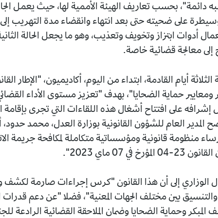
 دائمة"، بحسب تعاريف الهيئة الأممية لها، حيث يعمل الجان
وسيطرة على ضحيته حتى بعد انتهاء وانقضاء مدة التهريب إلى
عمال أدوات ابتزاز وتخويف وتعذيب، وهو ما يجعل الحالة الثان
ج إلى معالجة قضائية خاصة.
لثلاثة أيام القادمة، ابتداء من اليوم، أكاديميون، "الإطار القانو
ر ومعايير حماية الضحايا"، بهدف "تعزيز مستوى الأداء القضائي
ال إشرافه على افتتاح أشغال هذه اللقاءات التي تجرى بإقامة 
ح المدير العام للشؤون القانونية بوزارة العدل، محمد حدود، أ
اء منظومة قانونية ومؤسساتية متكاملة لمكافحة جريمة الاتج
ؤرخ في 07 ماي 2023".
ل الوزاري إلى أن هذا القانون "كرس إجراءات صارمة لكشف 
والتنسيق بين مختلف الجهات المعنية"، فضلا "عن دعم قدرات ال
المبكر وحماية الضحايا وضمان الملاحقة القضائية الرادعة للجن