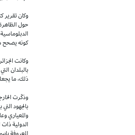
حول الظاهرة ف
الدبلوماسية ا
كونه يصحح ذل
بالبلدان التي 
ذلك، ما يجعل
وذكّرت الخارج
بالجهود التي 
والمعياري وع
الدولية ذات ا
المعروفة باسم