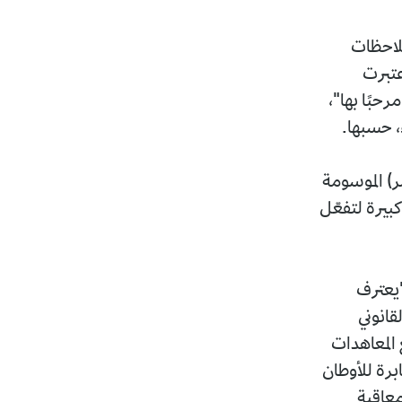
بالبشر لعام 2022، قد قدم ملاحظات
عتبرت
حبًا بها"،
، حسبها.
2، 2016، ثم 2020 و2021 في الفئة 4 (الأحمر) الموسومة
 كبيرة لتفعّل
 "يعترف
قانوني
 المعاهدات
ابرة للأوطان
معاقبة