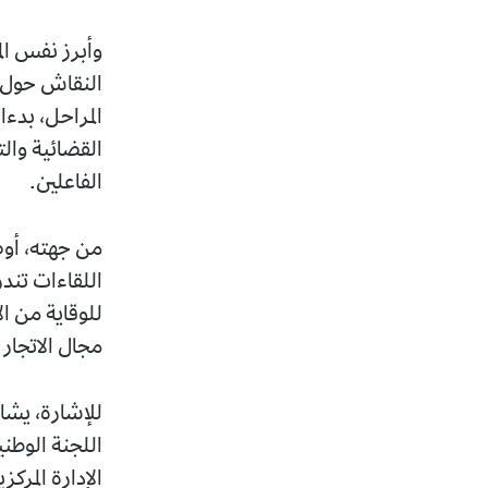
وأبرز نفس ال
النقاش حول ال
المراحل، بدءا
القضائية وال
الفاعلين.
من جهته، أوضح
اللقاءات تندر
للوقاية من ا
مجال الاتجار 
اللجنة الوطن
الإدارة المرك