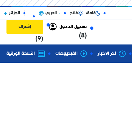
غامق
فاتح
العربي
الجزائر
تسجيل الدخول
إشتراك
(8)
(9)
آخر الأخبار
الفيديوهات
النسخة الورقية