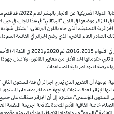
وكان تقرير كتابة الدولة الأمريكية عن الاتجار 
ي الجزائر ووضعها في اللون "البرتقالي" في هذا المجال، في حين ا
لجزائرية التصنيف، الذي جاء باللون البرتقالي، "يشكل شهادة مر
ك الصادر العام الماضي، الذي وضع الجزائر في القائمة السوداء
وكانت الجزائر في الأعوام 015
لا تلبي حكوماتها الحد الأدنى من معايير القانون، ولا تبذل جهودًا
ها عرضة لقيود أمريكية للمساعدات.
ية، يومها، أن التقرير الذي يُدرج الجزائر في فئة المستوى الثاني
بذلتها الجزائر لعدة سنوات لمواجهة هذه الجريمة، على المستوى ال
لى المستوى المؤسسي"، مشيرًة إلى أن الجزائر صدّقت على جميع
لصلة، خاصة اتفاقية الأمم المتحدة لمكافحة الجريمة المنظمة الع
 اتفاقية "باليرمو" وبروتوكولها الإضافي الهادف إلى منع وقمع و