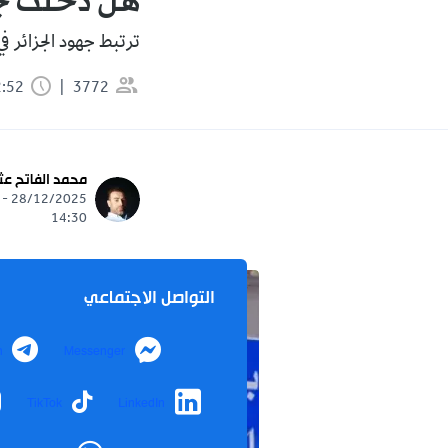
هل دخلت جري
ترتبط جهود الجزائر في
3772
2:52 دقيقة
محمد الفاتح عث
28/12/2025 -
14:30
التواصل الاجتماعي
m
Messenger
TikTok
LinkedIn