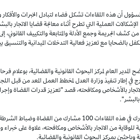
مسؤول أن هذه اللقاءات تشكل فضاء لتبادل الخبرات والأفكار 
إشكالات العملية التي تطرح أثناء معالجة قضايا الاتجار بالبش
 من كشف الجريمة وجمع الأدلة والمتابعة والتكييف القانوني، إلى ا
تكفل بالضحايا مع تعزيز فعالية التدخلات الميدانية والتنسيق 
 المدير العام لمركز البحوث القانونية والقضائية، بوعلام فرح
ج في إطار تنفيذ وزارة العدل لمخطط العمل المعد من قبل اللجن
لاتجار بالأشخاص ومكافحته، قصد "تعزيز قدرات القضاة وإجرا
بالبشر".
للإشارة، يشارك في هذه اللقاءات 100 مشارك من القضاة وضب
ية للوقاية من الاتجار بالأشخاص ومكافحته، علاوة على خبراء 
زية وباحثين بمركز البحوث القانونية والقضائية.