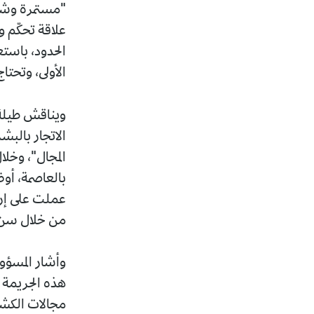
"مستمرة وشبه
علاقة تحكّم 
الحدود، باست
الأولى، وتحتا
ويناقش طيلة ا
الاتجار بالبش
المجال"، وخل
بالعاصمة، أوض
عملت على إرس
من خلال سن القانون 23-04 الم
وأشار المسؤو
هذه الجريمة 
مجالات الكشف 