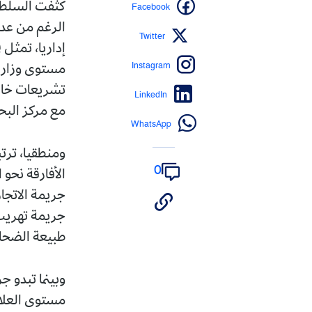
Facebook
كثفت السلطات 
الرغم من عدم
Twitter
إداريا، تمثل 
Instagram
مستوى وزارة 
تشريعات خاصة 
LinkedIn
مع مركز البح
WhatsApp
ومنطقيا، ترتب
0
الأفارقة نحو 
جريمة الاتجار
جريمة تهريب ا
طبيعة الضحاي
وبينما تبدو 
مستوى العلاقة