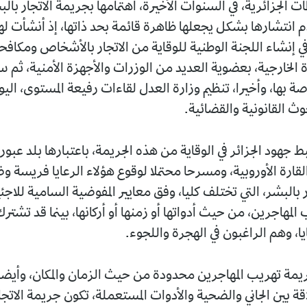
الجزائرية، في السنوات الأخيرة، اهتمامها بجريمة الاتجار بالب
 انتشارها بشكل يجعلها ظاهرة قائمة بحد ذاتها، إذ أنشأت لها
في إنشاء اللجنة الوطنية للوقاية من الاتجار بالأشخاص ومكافح
الخارجية، بعضوية العديد من الوزرات والأجهزة الأمنية، ثم
بها، وأخيرا، تنظيم وزارة العدل لقاءات رفيعة المستوى، اليو
وث القانونية والقضائية.
ط جهود الجزائر في الوقاية من هذه الجريمة، باعتبارها بلد عبو
القارة الأوروبية، ومسرحا محتملا لوقوع هؤلاء الرعايا فريسة وض
 بالبشر، التي تختلف كليا، وفق معايير المفوضية السامية للاجئ
لمهاجرين، من حيث أدواتها أو زمنها أو أركانها، بينما قد تشتر
ا، وهم الراغبون في الهجرة واللجوء.
جريمة تهريب المهاجرين محدودة من حيث الزمان والمكان، وأيضا
 بين الجاني والضحية والأدوات المستعملة، تكون جريمة الاتجا