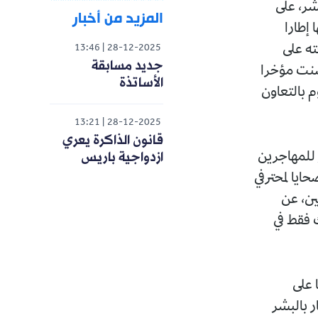
شر، على
المزيد من أخبار
 إطارا
ته على
13:46
28-12-2025
جديد مسابقة
 سنت مؤخرا
الأساتذة
م بالتعاون
13:21
28-12-2025
قانون الذاكرة يعري
ازدواجية باريس
ر للمهاجرين
حايا لمحترفي
ين، عن
ك فقط في
 على
ر بالبشر