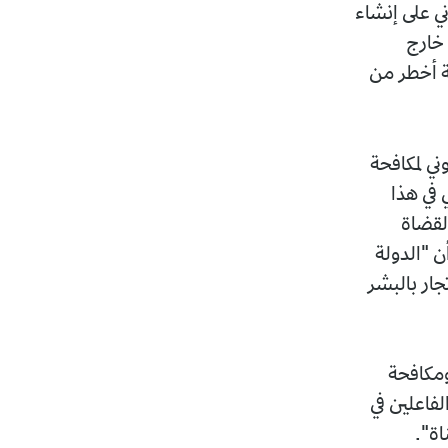
ي على إنشاء
 خارج
ية أخطر من
ني لمكافحة
 في هذا
القضاة
ن "الدولة
ار بالبشر
ومكافحة
فاعلين في
اة".