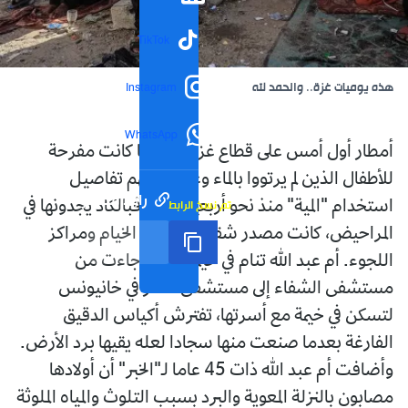
TikTok
هذه يوميات غزة.. والحمد لله
Instagram
WhatsApp
أمطار أول أمس على قطاع غزة بقدر ما كانت مفرحة
للأطفال الذين لم يرتووا بالماء وغابت عنهم تفاصيل
رابط مختصر
تم نسخ الرابط
استخدام "المية" منذ نحو أربعين يوما، فبالكاد يجدونها في
المراحيض، كانت مصدر شقاء للأسر في الخيام ومراكز
اللجوء. أم عبد الله تنام في خيمة بعدما جاءت من
مستشفى الشفاء إلى مستشفى ناصر في خانيونس
لتسكن في خيمة مع أسرتها، تفترش أكياس الدقيق
الفارغة بعدما صنعت منها سجادا لعله يقيها برد الأرض.
وأضافت أم عبد الله ذات 45 عاما لـ"الخبر" أن أولادها
مصابون بالنزلة المعوية والبرد بسبب التلوث والمياه الملوثة