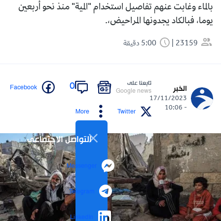
بالماء وغابت عنهم تفاصيل استخدام "المية" منذ نحو أربعين
يوما، فبالكاد يجدونها المراحيض،.
23159
5:00 دقيقة
تابعنا على
0
Facebook
الخبر
Google news
17/11/2023
- 10:06
More
Twitter
التواصل الاجتماعي
Messenger
Telegram
LinkedIn