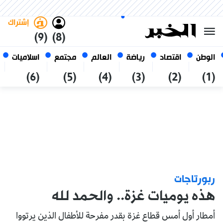
السبت 24 صفر 1448 الموافق ل 08
غامق
فاتح
العربي
أغسطس 2026
الجزائر
إشتراك
(9)
(8)
الوطن
اقتصاد
رياضة
العالم
مجتمع
اسلاميات
(6)
(5)
(4)
(3)
(2)
(1)
ربورتاجات
هذه يوميات غزة.. والحمد لله
أمطار أول أمس قطاع غزة بقدر مفرحة للأطفال الذين يرتووا