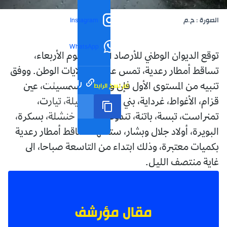
الصورة : ح.م
Instagram
WhatsApp
توقع الديوان الوطني للأرصاد الجوية، اليوم الأربعاء،
تساقط أمطار رعدية، تمس عدد من ولايات الوطن. ووفق
رابط مختصر
تم نسخ الرابط
تنبيه من المستوى الأول فإن ولايات: تيسمسيلت، عين
قزام، الأغواط، غرداية، بني عباس، المسيلة، تيارت،
تمنراست، تبسة، باتنة، تندوف، الجلفة، خنشلة، بسكرة،
البويرة، أولاد جلال وبشار، ستشهد تساقط أمطار رعدية
بكميات معتبرة، وذلك ابتداء من التاسعة صباحا، الى
غاية منتصف الليل.
مقال مؤرشف