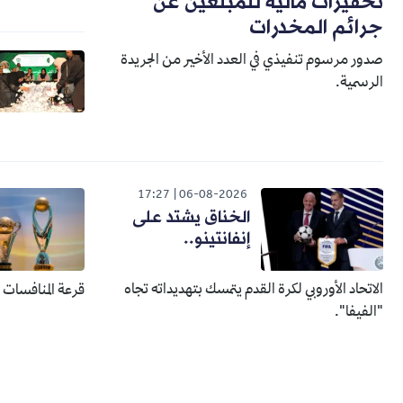
تحفيزات مالية للمبلغين عن
جرائم المخدرات
صدور مرسوم تنفيذي في العدد الأخير من الجريدة
الرسمية.
17:27
06-08-2026
الخناق يشتد على
إنفانتينو..
الاتحاد الأوروبي لكرة القدم يتمسك بتهديداته تجاه
قرعة المنافسات الإفري
"الفيفا".