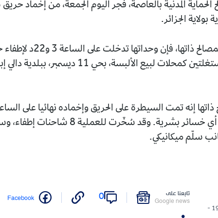
الحماية المدنية بالعاصمة، فجر اليوم الجمعة، من إخماد حريق
 بولاية الجزائر.
ووفق بيان للمصالح ذاتها، فإن وحداتها 
في فيلاتين مستغلتين كمحلات لبيع الألبسة، بحي 11 ديسمبر
دون تسجيل أي خسائر بشرية. وقد سُخّرت للعملية 
انب سلّم ميكانيكي.
تابعنا على
0
Facebook
Google news
19/12/2025 -