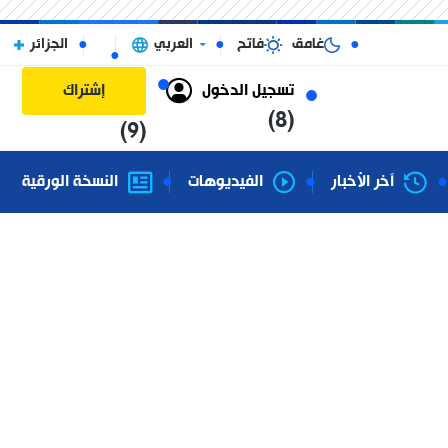
غامق
فاتح
العربي
الجزائر
تسجيل الدخول
إشتراك
(8)
(9)
آخر الأخبار
الفيديوهات
النسخة الورقية