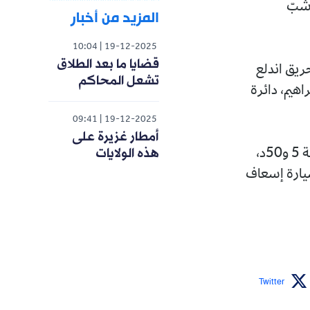
 شبّ
المزيد من أخبار
10:04
19-12-2025
قضايا ما بعد الطلاق
تدخلت على الساعة 3 و22د لإطفاء حريق اندلع
تشعل المحاكم
، ببلدية دالي إبراهيم، دائرة
09:41
19-12-2025
أمطار غزيرة على
هذه الولايات
وقالت المصالح ذاتها إنه تمت السيطرة على الحريق وإخماده نهائيا على الساعة 5 و50د،
8 شاحنات إطفاء، وسيارة إسعاف
Twitter