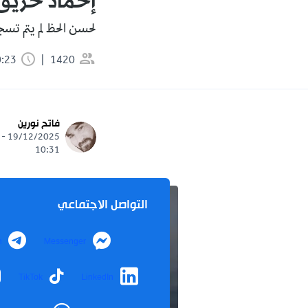
إخماد حريق 
لحسن الحظ لم يتم تس
1420
0:23 دقيقة
فاتح نورين
19/12/2025 -
10:31
التواصل الاجتماعي
m
Messenger
TikTok
LinkedIn