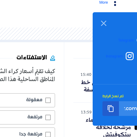
More
Telegram
الاستفتاءات
Instagram
كيف تقيّم أسعار كراء ال
الوطن
15:40
06-08-2026
المناطق الساحلية هذا ا
حنون تدخل على خط
الجدل حول الفلسفة
تم نسخ الرابط
معقولة
رياضة
13:59
06-08-2026
مرتفعة
رسميا.. ثلاثة أسماء
مرشحة لخلافة
مرتفعة جدا
بيتكوفيتش