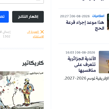
اسلاميات
إظهار النتائج
تصو
20:27
06-08-2026
هذا موعد إجراء قرعة
الحج
العودة إلى
إجمالي ال
الاستفتاء
1302
16:03
06-08-2026
الأندية الجزائرية
كاريكاتير
تتعرف على
منافسيها
قية لموسم 2026-2027.