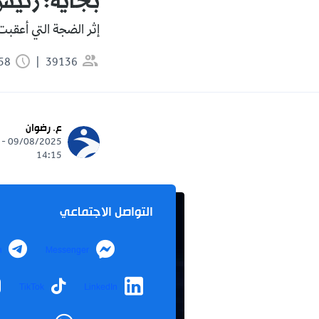
بجاية: رئي
إثر الضجة التي أعقب
39136
1:58 دقيقة
ع. رضوان
09/08/2025 -
14:15
التواصل الاجتماعي
m
Messenger
TikTok
LinkedIn