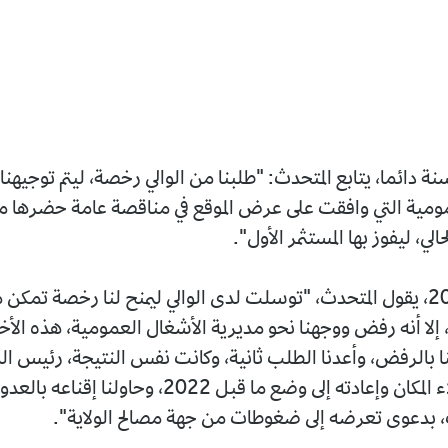
 دائما، يتابع المتحدث: "طلبنا من الوالي رخصة، ليتم توجيهنا
ومية التي وافقت على عرض الموقع في مناقصة عامة حضرها م
لي، ليفوز بها المستثمر الأول".
وفي سنة 2025، يقول المتحدث، "توسلت لدى الوالي ليمنح لنا رخصة تمكن
، إلا أنه رفض ووجهنا نحو مديرية الأشغال العمومية، هذه الأ
 بالرفض، وأعدنا الطلب ثانية، وكانت نفس النتيجة، رئيس الدا
يصر على إخلاء المكان وإعادته إلى وضع ما قبل 2022، وح
 بدعوى تعرضه إلى ضغوطات من جهة مصالح الولاية".