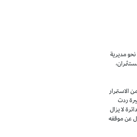
 نحو مديرية
ستثمران،
 من الاستمرار
خيرة ردت
ئرة لا يزال
اولنا إقناعه بالعدول عن موقفه