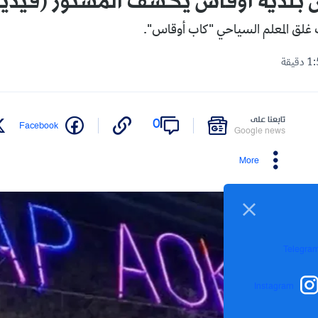
س بلدية أوقاس يكشف المستور (فيدي
ت غلق المعلم السياحي "كاب أوقاس".
تابعنا على
0
Facebook
Google news
More
Telegra
Instagram