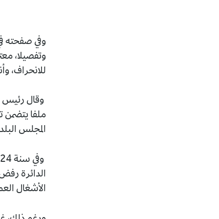
وفي صفحته في
وتفصيلا، معت
للانحراف، وأ
ملفا يتضمن تن
المجلس البلد
الدائرة رفض ا
الأشغال العم
ورغم ذلك، غض