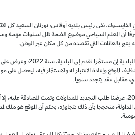
 الفايسبوك، نفى رئيس بلدية أوقاس، بورنان السعيد كل الا
رفا أن المعلم السياحي موضوع الضجة ظل لسنوات مهملا ومر
نه يعج بالعائلات التي تقصده من كل مكان عبر الوطن.
وقال رئيس البلدية إن مستثمرا تقدم إلى البلدية
ظيف الموقع وإعادة الاعتبار له والاستثمار فيه، ليحصل على مو
ي، مقابل عقد يتجدد سنويا.
وفي سنة 2024، عرضنا طلب التجديد للمداولات وتمت المصادقة عليه، إل
لمداولة، متحججا بأن ذلك يتجاوزه، بحكم أن الموقع هو ملك لمد
ومية.
ضنا البصر - يتابع بوزيان - و"تركنا المستثمر يواصل العمل ب