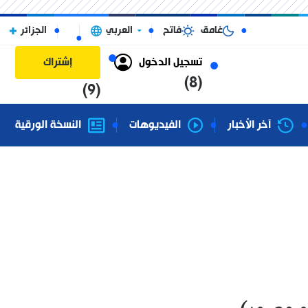
غامق
فاتح
العربي
الجزائر
تسجيل الدخول
إشتراك
(8)
(9)
آخر الأخبار
الفيديوهات
النسخة الورقية