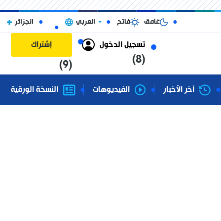
غامق
فاتح
العربي
الجزائر
تسجيل الدخول
إشتراك
(8)
(9)
آخر الأخبار
الفيديوهات
النسخة الورقية