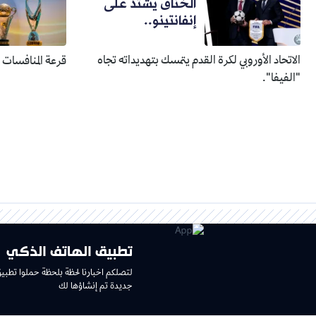
الخناق يشتد على
إنفانتينو..
الاتحاد الأوروبي لكرة القدم يتمسك بتهديداته تجاه
قرعة المنافسات الإفري
"الفيفا".
تطبيق الهاتف الذكي
لتصلكم اخبارنا لحظة بلحظة حملوا تطبي
جديدة تم إنشاؤها لك