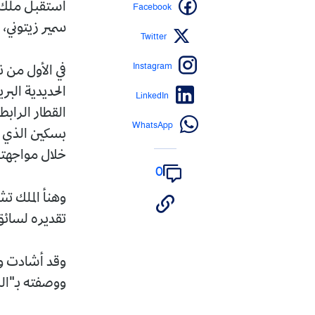
Facebook
استقبل ملك بر
سمير زيتوني، 
Twitter
Instagram
في الأول من 
الحديدية الب
LinkedIn
القطار الرابط
WhatsApp
بسكين الذي ك
خلال مواجهت
0
وهنأ الملك ت
تقديره لسائق
وقد أشادت وس
ووصفته بـ"ال