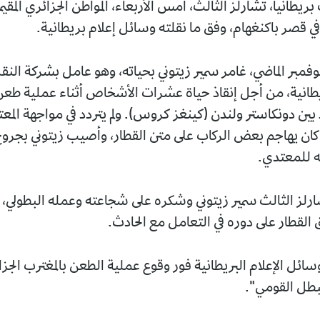
يطانيا، تشارلز الثالث، أمس الأربعاء، المواطن الجزائري المقيم 
في قصر باكنغهام، وفق ما نقلته وسائل إعلام بريطانية.
نوفمبر الماضي، غامر سمير زيتوني بحياته، وهو عامل بشركة الن
ريطانية، من أجل إنقاذ حياة عشرات الأشخاص أثناء عملية طع
 بين دونكاستر ولندن (كينغز كروس). ولم يتردد في مواجهة المع
ان يهاجم بعض الركاب على متن القطار، وأصيب زيتوني بجروح
ه للمعتدي.
شارلز الثالث سمير زيتوني وشكره على شجاعته وعمله البطولي، ك
 القطار على دوره في التعامل مع الحادث.
ائل الإعلام البريطانية فور وقوع عملية الطعن بالمغترب الجزا
بطل القومي".