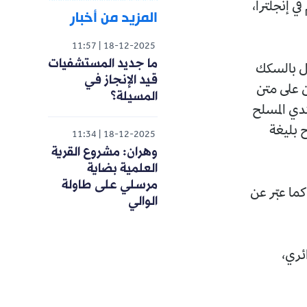
في إنجلترا،
المزيد من أخبار
11:57
18-12-2025
ما جديد المستشفيات
قل بالسكك
قيد الإنجاز في
ن على متن
المسيلة؟
تدي المسلح
 بليغة
11:34
18-12-2025
وهران: مشروع القرية
العلمية بضاية
مرسلي على طاولة
ما عبّر عن
الوالي
ئري،