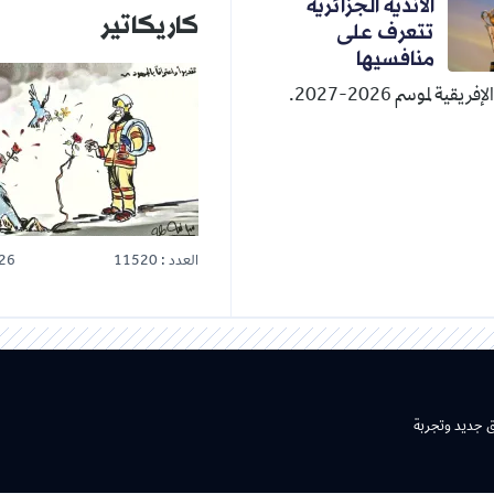
الأندية الجزائرية
كاريكاتير
تتعرف على
منافسيها
قية لموسم 2026-2027.
العدد : 11520
26
ق جديد وتجربة