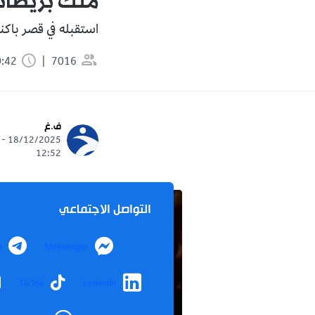
ملك بريطاني
استقبله في قصر باكن
7016
0:42 دقيقة
ف.غ
18/12/2025 -
12:52
التواصل الاجتماعي
m
Messenger
TikTok
LinkedIn