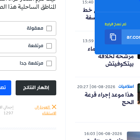
الوطن
15:40
06-08-2026
المناطق الساحلية هذا ا
حنون تدخل على خط
الجدل حول الفلسفة
تم نسخ الرابط
معقولة
رياضة
13:59
06-08-2026
مرتفعة
رسميا.. ثلاثة أسماء
مرشحة لخلافة
مرتفعة جدا
بيتكوفيتش
اسلاميات
إظهار النتائج
تصو
20:27
06-08-2026
هذا موعد إجراء قرعة
الحج
العودة إلى
إجمالي ال
الاستفتاء
1297
16:03
06-08-2026