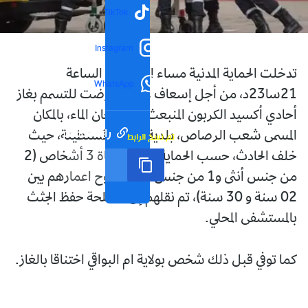
TikTok
Instagram
تدخلت الحماية المدنية مساء اليوم على الساعة
WhatsApp
21سا23د، من أجل إسعاف عائلة تعرضت للتسمم بغاز
أحادي أكسيد الكربون المنبعث من سخان الماء، بالمكان
رابط مختصر
المسمى شعب الرصاص، بلدية ودائرة قسنطينة، حيث
تم نسخ الرابط
خلف الحادث، حسب الحماية المدنية، وفاة 3 أشخاص (2
من جنس أنثى و1 من جنس ذكر. تتراوح اعمارهم بين
02 سنة و 30 سنة)، تم نقلهم إلى مصلحة حفظ الجثث
بالمستشفى المحلي.
كما توفي قبل ذلك شخص بولاية ام البواقي اختناقا بالغاز.