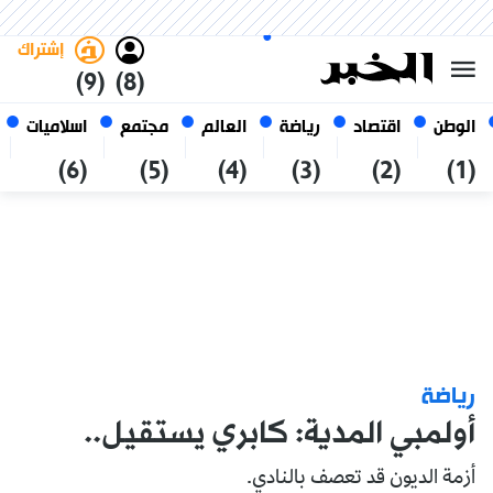
الخميس 22 صفر 1448 الموافق ل
غامق
فاتح
العربي
06 أغسطس 2026
الجزائر
إشتراك
(9)
(8)
الوطن
اقتصاد
رياضة
العالم
مجتمع
اسلاميات
(6)
(5)
(4)
(3)
(2)
(1)
رياضة
أولمبي المدية: كابري يستقيل..
أزمة الديون قد تعصف بالنادي.