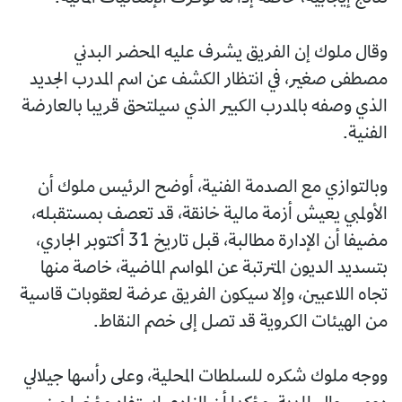
وقال ملوك إن الفريق يشرف عليه المحضر البدني
مصطفى صغير، في انتظار الكشف عن اسم المدرب الجديد
الذي وصفه بالمدرب الكبير الذي سيلتحق قريبا بالعارضة
الفنية.
وبالتوازي مع الصدمة الفنية، أوضح الرئيس ملوك أن
الأولمبي يعيش أزمة مالية خانقة، قد تعصف بمستقبله،
مضيفا أن الإدارة مطالبة، قبل تاريخ 31 أكتوبر الجاري،
بتسديد الديون المترتبة عن المواسم الماضية، خاصة منها
تجاه اللاعبين، وإلا سيكون الفريق عرضة لعقوبات قاسية
من الهيئات الكروية قد تصل إلى خصم النقاط.
ووجه ملوك شكره للسلطات المحلية، وعلى رأسها جيلالي