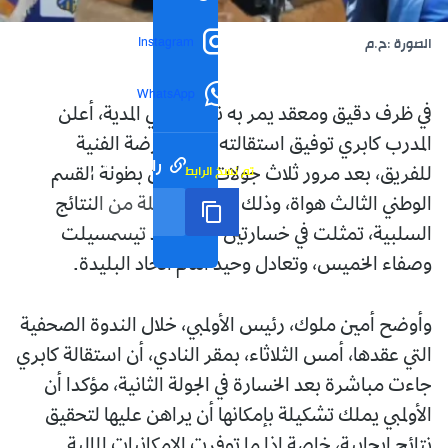
Instagram
الصورة :ح.م
WhatsApp
في ظرف دقيق ومعقد يمر به نادي أولمبي المدية، أعلن
المدرب كابري توفيق استقالته من العارضة الفنية
رابط مختصر
تم نسخ الرابط
للفريق، بعد مرور ثلاث جولات فقط من بطولة القسم
الوطني الثالث هواة، وذلك عقب سلسلة من النتائج
السلبية، تمثلت في خسارتين أمام وداد تيسمسيلت
وصفاء الخميس، وتعادل وحيد أمام اتحاد البليدة.
وأوضح أمين ملوك، رئيس الأولمبي، خلال الندوة الصحفية
التي عقدها، أمس الثلاثاء، بمقر النادي، أن استقالة كابري
جاءت مباشرة بعد الخسارة في الجولة الثانية، مؤكدا أن
الأولمبي يملك تشكيلة بإمكانها أن يراهن عليها لتحقيق
نتائج إيجابية، خاصة إذا ما توفرت الإمكانيات المالية.