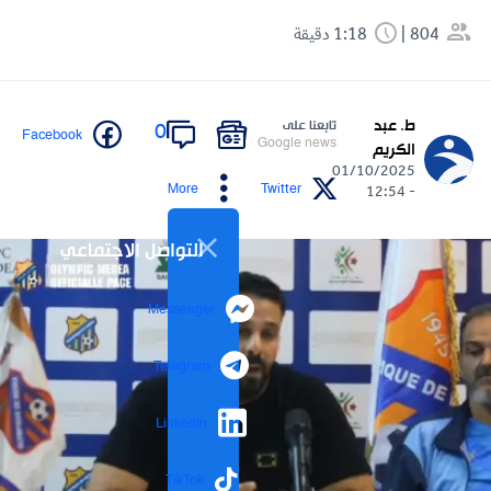
804
1:18 دقيقة
ط. عبد
تابعنا على
0
Facebook
Google news
الكريم
01/10/2025
More
Twitter
- 12:54
التواصل الاجتماعي
Messenger
Telegram
LinkedIn
TikTok