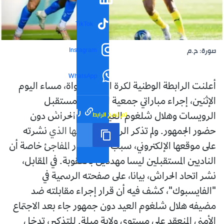
TikTok
Instagram
صورة: ح.م
WhatsApp
أعلنت الرابطة الوطنية لكرة القدم للهواة، مساء اليوم
الإثنين، إجراء مباراتي جمعية الخروب -مستقبل
رابط مختصر
تم نسخ الرابط
الرويسات وهلال شلغوم العيد -اتحاد الحراش دون
حضور الجمهور. ولم تذكر الرابطة، في بيانها الذي نشرته
على موقعها الإلكتروني، سبب هذا القرار المفاجئ خاصة أن
الناديين المستقبلين ليسا مهددين بالعقوبة. في المقابل،
نشر اتحاد الحراش، بيانا، على صفحته الرسمية في
"الفايسبوك"، كشف فيه أن قرار إجراء مقابلته ضد
مضيفه هلال شلغوم العيد دون جمهور جاء بعد الاجتماع
الأمني المنعقد على مستوى ولاية ميلة. للتذكير، تدخل