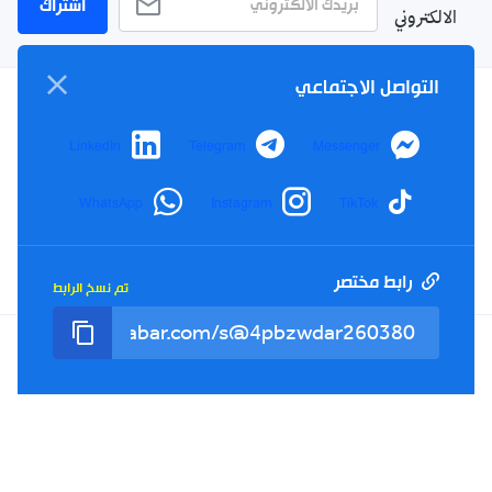
اشتراك
الالكتروني
التواصل الاجتماعي
سياسة الخصوصية
LinkedIn
Telegram
Messenger
الأحكام والشروط
الإشهار
WhatsApp
Instagram
TikTok
اتصل بنا
من نحن
رابط مختصر
تم نسخ الرابط
Twitter
TikTok
YouTube
Facebook
RSS
Tel : +213(0)023 31 69 04 - eMail :
info@elkhabar.com