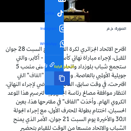
TikTok
الصورة: ح.م
Instagram
WhatsApp
اقترح الاتحاد الجزائري لكرة القدم تاريخ السبت 28 جوان
المقبل، لإجراء مباراة نهائي كأس الجزائر - أكابر، والتي
رابط مختصر
تم نسخ الرابط
ستجمع شباب بلوزداد واتحاد العاصمة على ملعب 5
جويلية الأولمبي بالعاصمة. وسيكون على "الفاف" التي
اقترحت، في وقت سابق، الفاتح ماي الماضي لإجراء النهائي،
انتظار موافقة مصالح رئاسة الجمهورية لترسيم هذا الموعد
الكروي الهام. وأخذت "الفاف" في مقترحها هذا، بعين
الحسبان، اختتام بطولة المحترف الأول، مع إجراء الجولة
الـ30 والأخيرة يوم السبت 21 جوان، الأمر الذي يمنح
الشباب والاتحاد متسعا من الوقت للقيام بتحضير