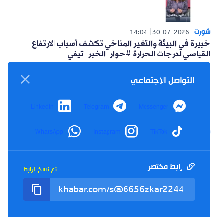
شورت
14:04
30-07-2026
خبيرة في البيئة والتغير المناخي تكشف أسباب الارتفاع
القياسي لدرجات الحرارة #حوار_الخبر_تيفي
التواصل الاجتماعي
LinkedIn
Telegram
Messenger
شورت
WhatsApp
Instagram
TikTok
14:15
26-07-2026
أعلنت حركة البناء الوطني عن مبادرة سياسية للتغلب على
العزوف الإنتخابي #حوار_الخبر_تيفي
رابط مختصر
تم نسخ الرابط