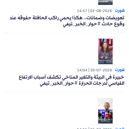
الرجل الذي هزت قصته مواقع التواصل
و نال التعاطف يظهر من جديد |
#تراند_ميديا
12:05
06-04-2026
شورت
14:57
02-08-2026
تعويضات وضمانات.. هكذا يحمي راكب الحافلة حقوقه عند
وقوع حادث #حوار_الخبر_تيفي