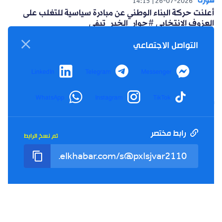
التواصل الاجتماعي
شورت
LinkedIn
Telegram
Messenger
14:04
30-07-2026
خبيرة في البيئة والتغير المناخي تكشف أسباب الارتفاع
القياسي لدرجات الحرارة #حوار_الخبر_تيفي
WhatsApp
Instagram
TikTok
رابط مختصر
تم نسخ الرابط
شورت
14:15
26-07-2026
أعلنت حركة البناء الوطني عن مبادرة سياسية للتغلب على
العزوف الإنتخابي #حوار_الخبر_تيفي