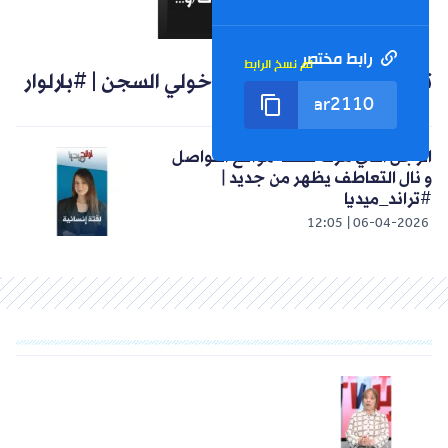
رابط مختصر
تم نسخ الرابط
الشورت التالي
12:07
06-04-2026
تعاطي للمخدرات كلفني دخولي السجن | #بارلوار