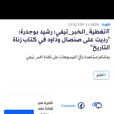
شورت
11:32
03-11-2025
#تغطية_الخبر_تيفي: رشيد بوجدرة:
"رديت على صنصال وداود في كتاب زناة
التاريخ"
يمكنكم مشاهدة باقي الفيديوهات على نافذة الخبر_تيفي
الخبر
اشترك في
0
Facebook
قناتنا على