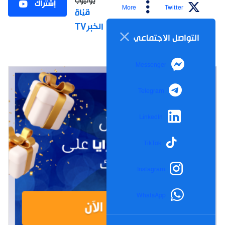
يوتيوب
إشتراك
More
Twitter
قناة
الخبرTV
التواصل الاجتماعي
Messenger
Telegram
LinkedIn
TikTok
Instagram
WhatsApp