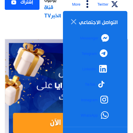
يوتيوب
إشتراك
More
Twitter
قناة
الخبرTV
التواصل الاجتماعي
Messenger
Telegram
LinkedIn
TikTok
Instagram
WhatsApp