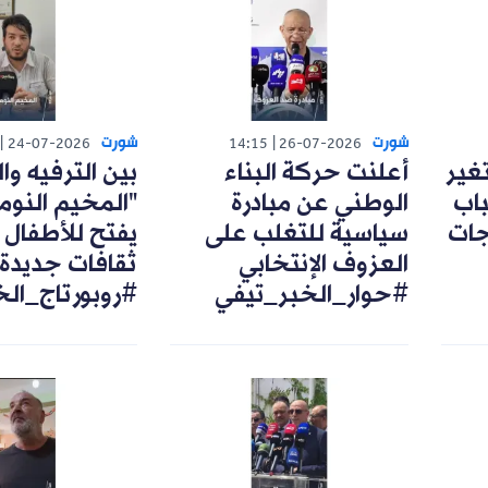
شورت
شورت
24-07-2026
14:15
26-07-2026
تغير
أعلنت حركة البناء
بين الترفيه وال
اب
الوطني عن مبادرة
"المخيم النوم
رجات
سياسية للتغلب على
يفتح للأطفال 
العزوف الإنتخابي
ثقافات جديدة
#حوار_الخبر_تيفي
#روبورتاج_ال