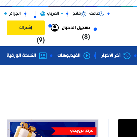
غامق
فاتح
العربي
الجزائر
تسجيل الدخول
إشتراك
(8)
(9)
آخر الأخبار
الفيديوهات
النسخة الورقية