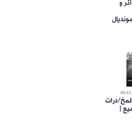
ئر و
ونديال
00:31
لمخ/درات
يع |