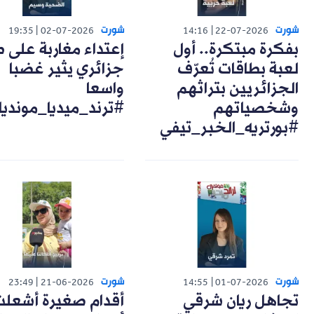
شورت
شورت
19:35
02-07-2026
14:16
22-07-2026
بفكرة مبتكرة.. أول
إعتداء مغاربة على 
لعبة بطاقات تُعرّف
جزائري يثير غضبا
الجزائريين بتراثهم
واسعا
وشخصياتهم
#ترند_ميديا_مونديا
#بورتريه_الخبر_تيفي
شورت
شورت
23:49
21-06-2026
14:55
01-07-2026
تجاهل ريان شرقي
أقدام صغيرة أشعل