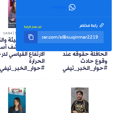
WhatsApp
رابط مختصر
تم نسخ الرابط
شورت
شورت
14:04
30-07-2026
14:57
02-08-2026
تعويضات وضمانات..
خبيرة في البيئة وال
هكذا يحمي راكب
المناخي تكشف أسب
الحافلة حقوقه عند
الارتفاع القياسي لد
وقوع حادث
الحرارة
#حوار_الخبر_تيفي
#حوار_الخبر_تيفي