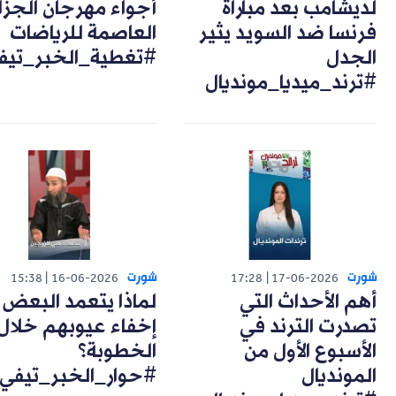
لديشامب بعد مباراة
أجواء مهرجان الجزا
فرنسا ضد السويد يثير
العاصمة للرياضات
الجدل
#تغطية_الخبر_تيف
#ترند_ميديا_مونديال
شورت
شورت
15:38
16-06-2026
17:28
17-06-2026
أهم الأحداث التي
لماذا يتعمد البعض
تصدرت الترند في
إخفاء عيوبهم خلال
الأسبوع الأول من
الخطوبة؟
المونديال
#حوار_الخبر_تيفي