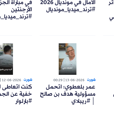
ئر
الآمال في مونديال 2026
في مباراة الجزا
#ترند_ميديا_مونديال
الأرجنتين
ي
#ترند_ميديا_م
شورت
شورت
12-06-2026
00:29
13-06-2026
عمر بلعطوي: اتحمل
كنت اتعاطى ا
مسؤولية هدف بن صالح
خفية عن الجم
│ #ريبلاي
#بارلوار