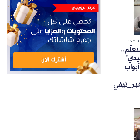
19:50
تعلّم..
يدي"
أبواب
خبر_تيفي