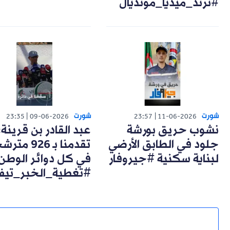
#ترند_ميديا_مونديال
شورت
شورت
23:35
09-06-2026
23:57
11-06-2026
نشوب حريق بورشة
عبد القادر بن قرينة:
جلود في الطابق الأرضي
تقدمنا بـ 926 مت
لبناية سكنية #جيروفار
في كل دوائر الوطن
#تغطية_الخبر_تيف