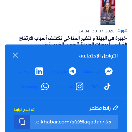
شورت
14:04
30-07-2026
خبيرة في البيئة والتغير المناخي تكشف أسباب الارتفاع
القياسي لدرجات الحرارة #حوار_الخبر_تيفي
التواصل الاجتماعي
LinkedIn
Telegram
Messenger
WhatsApp
Instagram
TikTok
شورت
14:15
26-07-2026
أعلنت حركة البناء الوطني عن مبادرة سياسية للتغلب على
العزوف الإنتخابي #حوار_الخبر_تيفي
رابط مختصر
تم نسخ الرابط