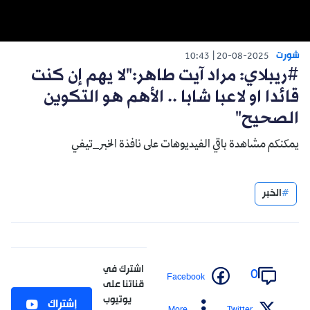
شورت
10:43
20-08-2025
#ريبلاي: مراد آيت طاهر:"لا يهم إن كنت
قائدا او لاعبا شابا .. الأهم هو التكوين
الصحيح"
يمكنكم مشاهدة باقي الفيديوهات على نافذة الخبر_تيفي
الخبر
اشترك في
0
Facebook
قناتنا على
يوتيوب
إشتراك
More
Twitter